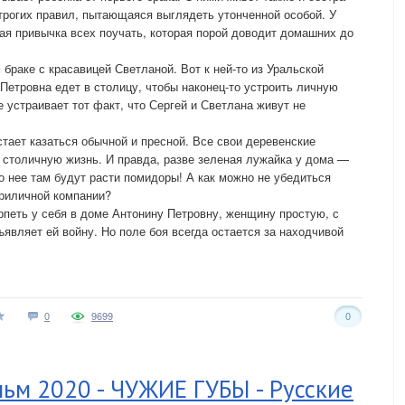
строгих правил, пытающаяся выглядеть утонченной особой. У
ая привычка всех поучать, которая порой доводит домашних до
браке с красавицей Светланой. Вот к ней-то из Уральской
Петровна едет в столицу, чтобы наконец-то устроить личную
 устраивает тот факт, что Сергей и Светлана живут не
тает казаться обычной и пресной. Все свои деревенские
 столичную жизнь. И правда, разве зеленая лужайка у дома —
о нее там будут расти помидоры! А как можно не убедиться
приличной компании?
рпеть у себя в доме Антонину Петровну, женщину простую, с
являет ей войну. Но поле боя всегда остается за находчивой
0
9699
0
ьм 2020 - ЧУЖИЕ ГУБЫ - Русские