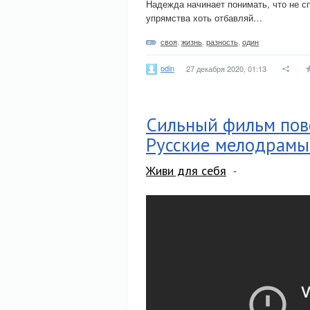
Надежда начинает понимать, что не сп
упрямства хоть отбавляй…
своя
,
жизнь
,
разность
,
один
odin
27 декабря 2020, 01:13
Сильный фильм пов
Русские мелодрамы
Живи для себя