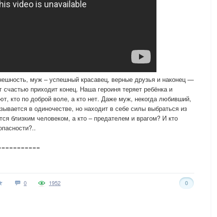
внешность, муж – успешный красавец, верные друзья и наконец —
г счастью приходит конец. Наша героиня теряет ребёнка и
т, кто по доброй воле, а кто нет. Даже муж, некогда любивший,
зывается в одиночестве, но находит в себе силы выбраться из
тся близким человеком, а кто – предателем и врагом? И кто
опасности?..
===========
0
1952
0