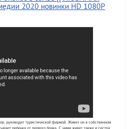
омедии 2020 новинки HD 1080P
ов, руководит туристической фирмой. Живет он в собственном
ывает ребенка от первого брака. С ними живет также и сестра