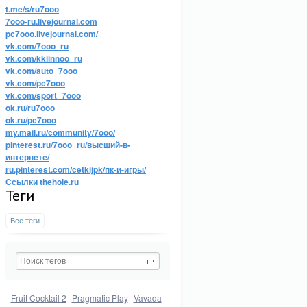
t.me/s/ru7ooo
7ooo-ru.livejournal.com
pc7ooo.livejournal.com/
vk.com/7ooo_ru
vk.com/kkiinnoo_ru
vk.com/auto_7ooo
vk.com/pc7ooo
vk.com/sport_7ooo
ok.ru/ru7ooo
ok.ru/pc7ooo
my.mail.ru/community/7ooo/
pinterest.ru/7ooo_ru/высший-в-
интернете/
ru.pinterest.com/cetkijpk/пк-и-игры/
Ссылки thehole.ru
Теги
Все теги
Fruit Cocktail 2
Pragmatic Play
Vavada