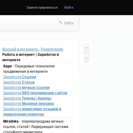
Зарегистрироваться
Войти
Найти
Высший в интернете - Развлечение
Работа в интернет | Заработок в
интернете
Sape
- Передовые технологии
продвижения в интернете
Заработок
Ссылки
Заработок
Статьи
Заработок
вечные ссылки
Заработок
SEO продвижения сайтов
Заработок
Тизеры / банеры
Заработок
Мединая реклама
Заработок
мониторинг отзывов и
привлечения клиентов
Miralinks
- покупка\продажа вечных
ссылок, статей ! Лидирующая система
статейного маркетинга .