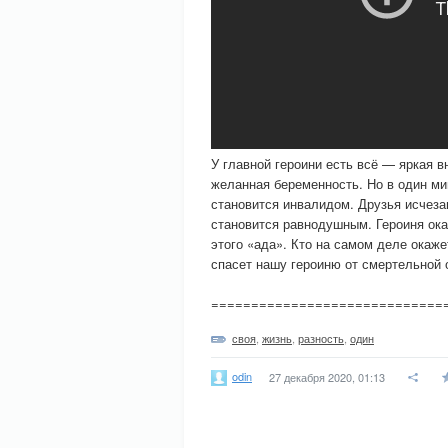
У главной героини есть всё — яркая 
желанная беременность. Но в один ми
становится инвалидом. Друзья исчезаю
становится равнодушным. Героиня ока
этого «ада». Кто на самом деле окаже
спасет нашу героиню от смертельной 
=============================
своя
,
жизнь
,
разность
,
один
odin
27 декабря 2020, 01:13