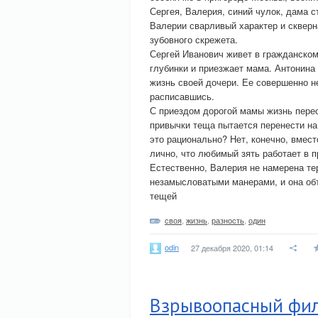
Сергея, Валерия, синий чулок, дама 
Валерии сварливый характер и скверн
зубовного скрежета.
Сергей Иванович живет в гражданском 
глубинки и приезжает мама. Антонина 
жизнь своей дочери. Ее совершенно не
расписавшись.
С приездом дорогой мамы жизнь перес
привычки теща пытается перенести на
это рационально? Нет, конечно, вмест
лично, что любимый зять работает в 
Естественно, Валерия не намерена те
незамысловатыми манерами, и она объ
тещей
своя
,
жизнь
,
разность
,
один
odin
27 декабря 2020, 01:14
Взрывоопасный фил