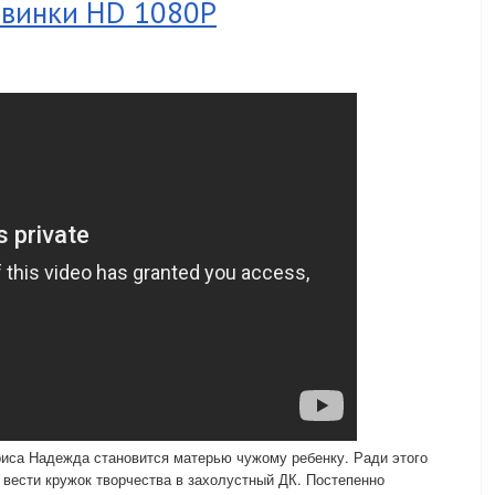
овинки HD 1080P
иса Надежда становится матерью чужому ребенку. Ради этого
 вести кружок творчества в захолустный ДК. Постепенно