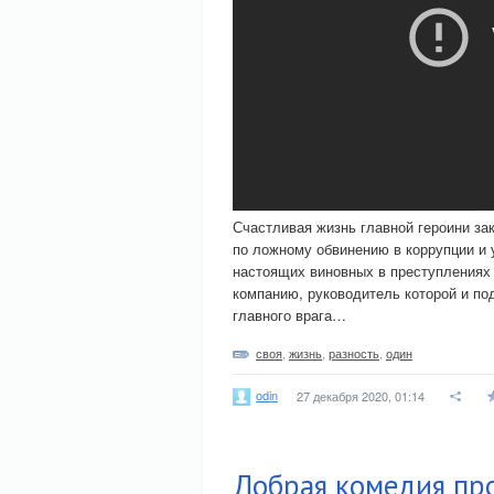
Счастливая жизнь главной героини зак
по ложному обвинению в коррупции и 
настоящих виновных в преступлениях 
компанию, руководитель которой и по
главного врага…
своя
,
жизнь
,
разность
,
один
odin
27 декабря 2020, 01:14
Добрая комедия пр