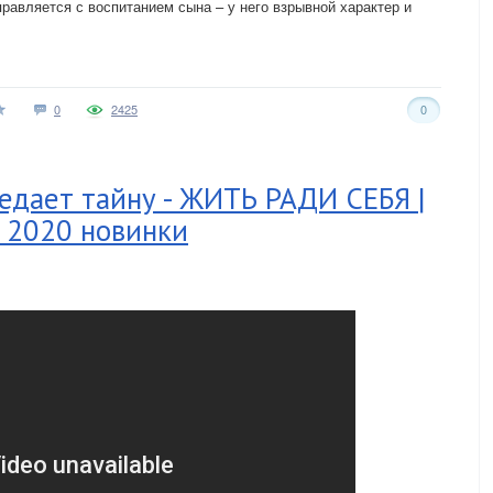
равляется с воспитанием сына – у него взрывной характер и
0
2425
0
едает тайну - ЖИТЬ РАДИ СЕБЯ |
 2020 новинки