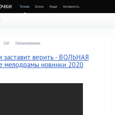
очки
Топики
Блоги
Люди
Активность
TOP
Просматриваемые
 заставит верить - ВОЛЬНАЯ
е мелодрамы новинки 2020