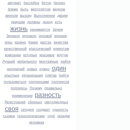
автомат
бассейна
бетон
бизнес
ближе
быть
вертолётом
видном
винном
вызову
Выполнение
двоим
девушки
должны
доход
есть
жизнь
занимаются
Зачем
Зеркало
игрового
игровой
игроков
игры
казино
Какие
картах
качества
качественной
классический
клиентам
компании
которые
красивое
крутую
Лучший
мобильного
монтажные
найти
один
негорючий
новых
нужно
опытные
организация
плитка
пойти
пользоваться
попперсами
попперсов
попперсы
Почему
правильно
разность
применении
Регистрация
сборных
светодиодных
своя
сегодня
создают
сущность
съемок
технологические
труб
укладки
человека