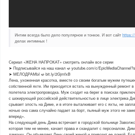
Интим всегда было дело популярное и тонкое. И вот сайт
https:/
делах интимных !
Сериал «ЖЕНА НАПРОКАТ» смотреть онлайн все серии
➤ Подписывайся на наш канал ➫ youtube.com/c/EpicMediaChannel?s
➤ МЕЛОДРАМЫ ➫ bit.ly/2GjmfxB
Лена, ухоженная красотка, вместе со своим богатым мужем путеше
собственной яхте. Им приходится встать на вынужденный ремонт в
полетела электропроводка. Муж сходит на берег в поисках приключ
с шокирующей российской действительностью в лице электрика Д
срывает злость на Диме, и в итоге выталкивает его с яхты, не запл
ночью она сама случайно падает за борт, пьяный муж этого не зам
вперед».
На следующий день Дима встречает в городской больнице Заволжс
которая тем не менее, качает права и скандалит с персоналом. Дим
дамочку. Он объявляет Лену своей женой и привозит ее домой. Есл