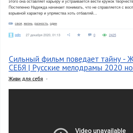
этого она оставляет карьеру и устраивается вести кружок творчест
Постепенно Надежда начинает понимать, что не справляется с восп
взрывной характер и упрямства хоть отбавляй…
своя
,
жизнь
,
разность
,
один
odin
27 декабря 2020, 01:13
0
2425
Сильный фильм поведает тайну -
СЕБЯ | Русские мелодрамы 2020 н
Живи для себя