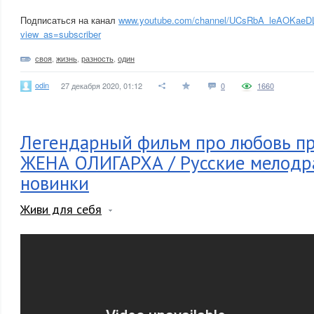
Подписаться на канал
www.youtube.com/channel/UCsRbA_leAOKae
view_as=subscriber
своя
,
жизнь
,
разность
,
один
odin
27 декабря 2020, 01:12
0
1660
Легендарный фильм про любовь пр
ЖЕНА ОЛИГАРХА / Русские мелод
новинки
Живи для себя