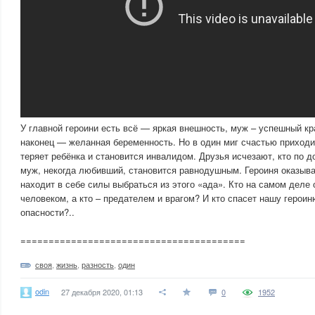
У главной героини есть всё — яркая внешность, муж – успешный кр
наконец — желанная беременность. Но в один миг счастью приходи
теряет ребёнка и становится инвалидом. Друзья исчезают, кто по до
муж, некогда любивший, становится равнодушным. Героиня оказыва
находит в себе силы выбраться из этого «ада». Кто на самом деле
человеком, а кто – предателем и врагом? И кто спасет нашу герои
опасности?..
========================================
своя
,
жизнь
,
разность
,
один
odin
27 декабря 2020, 01:13
0
1952