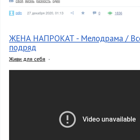
своя
,
жизнь
,
разность
,
один
odin
27 декабря 2020, 01:13
0
1836
ЖЕНА НАПРОКАТ - Мелодрама / Вс
подряд
Живи для себя