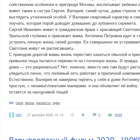
собственном особнячке в пригороде Москвы, воспитывает ребенка о
живет также и сестра Сергея, Валерия, синий чулок, дама строгих
выглядеть утонченной особой. У Валерии сварливый характер и ск
поучать, которая порой доводит домашних до зубовного скрежета.
Сергей Иванович живет в гражданском браке с красавицей Светланой
Уральской глубинки и приезжает мама. Антонина Петровна едет в с
устроить личную жизнь своей дочери. Ее совершенно не устраивает 
Светлана живут не расписавшись.
С приездом дорогой мамы жизнь перестает казаться обычной и пре
привычки теща пытается перенести на столичную жизнь. И правда, 
дома — это рационально? Нет, конечно, вместо нее там будут раст
убедиться лично, что любимый зять работает в приличной компани
Естественно, Валерия не намерена терпеть у себя в доме Антонин
простую, с незамысловатыми манерами, и она объявляет ей войну. 
остается за находчивой тещей
своя
,
жизнь
,
разность
,
один
odin
27 декабря 2020, 01:14
0
9699