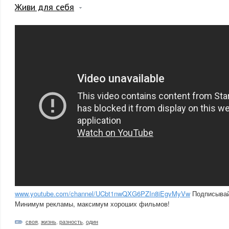
Живи для себя
www.youtube.com/channel/UCbt1nwQXG6PZIn8iEgvMyVw
Подписывай
Минимум рекламы, максимум хороших фильмов!
своя
,
жизнь
,
разность
,
один