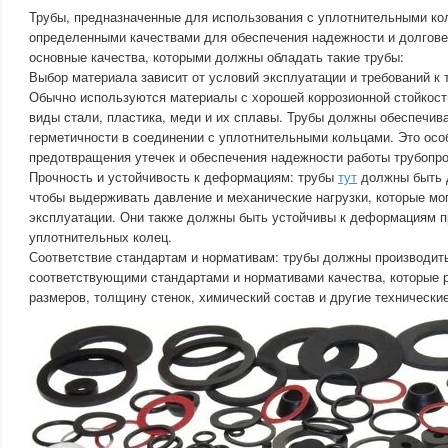
Трубы, предназначенные для использования с уплотнительными ко
определенными качествами для обеспечения надежности и долгове
основные качества, которыми должны обладать такие трубы:
Выбор материала зависит от условий эксплуатации и требований к 
Обычно используются материалы с хорошей коррозионной стойкост
виды стали, пластика, меди и их сплавы. Трубы должны обеспечив
герметичности в соединении с уплотнительными кольцами. Это осо
предотвращения утечек и обеспечения надежности работы трубопр
Прочность и устойчивость к деформациям: трубы
тут
должны быть 
чтобы выдерживать давление и механические нагрузки, которые мог
эксплуатации. Они также должны быть устойчивы к деформациям п
уплотнительных колец.
Соответствие стандартам и нормативам: трубы должны производить
соответствующими стандартами и нормативами качества, которые 
размеров, толщину стенок, химический состав и другие технические