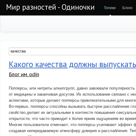
Мир разностей - Одиночки
Топики
Блоги
Какого качества должны выпускат
Блог им. odin
Попперсы, или нитриты алкилгрупп, давно завоевали популярность
от медицины и заканчивая досугом. Их использование связано с н
аспектами, которые делают попперсы привлекательными для многи
Во-первых, попперсы способны вызывать быстрое расслабление гл
свойство делает их актуальными в контексте повышения сексуальн
открытости, что часто приводит к более ярким ощущениям во время
Многие пользователи отмечают, что попперсы усиливают эффект ф
создавая непередаваемую атмосферу доверия и расслабления. Те