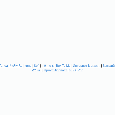
Голод
|
ЧеЧу.Ru
|
кино
|
Soft
|
:( 0 _ о ):
|
Bux To Me
|
Интернет Магазин
|
Высший 
РУша
| |
Приют Форпост
|
SEO
|
Zoo