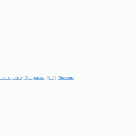
в интернете
|
Программы
|
[0_0]
|
Приколы
|