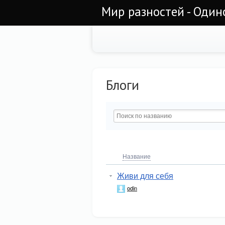
Мир разностей - Один
Блоги
Название
Живи для себя
odin