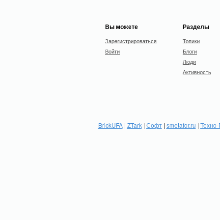
Вы можете
Разделы
Зарегистрироваться
Топики
Войти
Блоги
Люди
Активность
BrickUFA
|
ZTark
|
Софт
|
smetafor.ru
|
Техно-