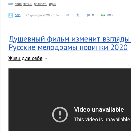
своя
,
жизнь
,
разность
,
один
odin
27 декабря 2020, 01:07
0
803
Душевный фильм изменит взгляды 
Русские мелодрамы новинки 2020
Живи для себя