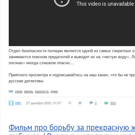
Отдел безопасности полиции является одной из самых секретных о
занимаются поиском предателей и выводят их на «чистую воду». Ло
погонах» иногда слишком опасно…
Приятного просмотра и подписывайтесь на наш канал, что бы не пр
русские детективы
своя
,
жизнь
,
разность
,
один
odin
27 декабря 2020, 01:07
0
860
Фильм про борьбу за прекрасную 