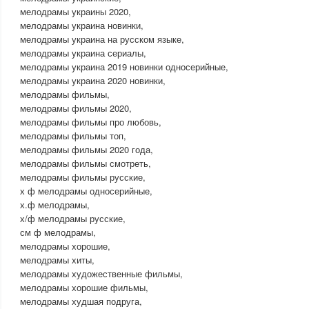
мелодрамы украины 2020,
мелодрамы украина новинки,
мелодрамы украина на русском языке,
мелодрамы украина сериалы,
мелодрамы украина 2019 новинки односерийные,
мелодрамы украина 2020 новинки,
мелодрамы фильмы,
мелодрамы фильмы 2020,
мелодрамы фильмы про любовь,
мелодрамы фильмы топ,
мелодрамы фильмы 2020 года,
мелодрамы фильмы смотреть,
мелодрамы фильмы русские,
х ф мелодрамы односерийные,
х.ф мелодрамы,
х/ф мелодрамы русские,
см ф мелодрамы,
мелодрамы хорошие,
мелодрамы хиты,
мелодрамы художественные фильмы,
мелодрамы хорошие фильмы,
мелодрамы худшая подруга,