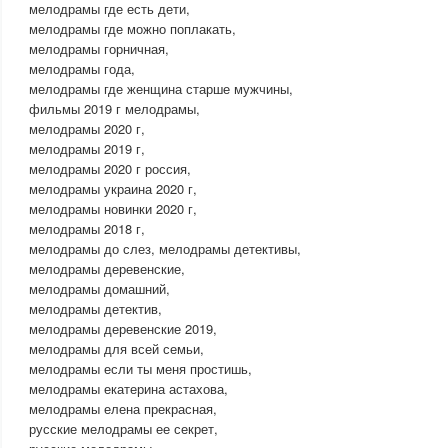
мелодрамы где есть дети,
мелодрамы где можно поплакать,
мелодрамы горничная,
мелодрамы года,
мелодрамы где женщина старше мужчины,
фильмы 2019 г мелодрамы,
мелодрамы 2020 г,
мелодрамы 2019 г,
мелодрамы 2020 г россия,
мелодрамы украина 2020 г,
мелодрамы новинки 2020 г,
мелодрамы 2018 г,
мелодрамы до слез, мелодрамы детективы,
мелодрамы деревенские,
мелодрамы домашний,
мелодрамы детектив,
мелодрамы деревенские 2019,
мелодрамы для всей семьи,
мелодрамы если ты меня простишь,
мелодрамы екатерина астахова,
мелодрамы елена прекрасная,
русские мелодрамы ее секрет,