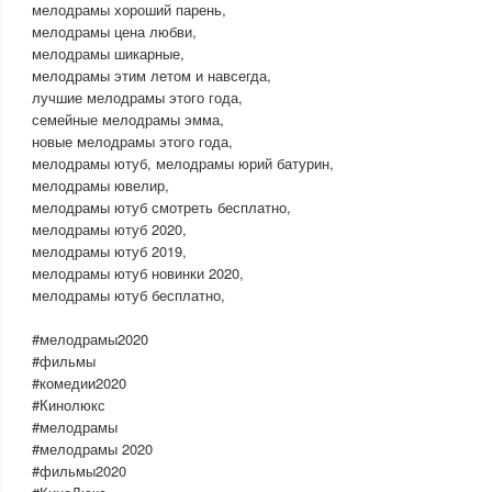
мелодрамы хороший парень,
мелодрамы цена любви,
мелодрамы шикарные,
мелодрамы этим летом и навсегда,
лучшие мелодрамы этого года,
семейные мелодрамы эмма,
новые мелодрамы этого года,
мелодрамы ютуб, мелодрамы юрий батурин,
мелодрамы ювелир,
мелодрамы ютуб смотреть бесплатно,
мелодрамы ютуб 2020,
мелодрамы ютуб 2019,
мелодрамы ютуб новинки 2020,
мелодрамы ютуб бесплатно,
#мелодрамы2020
#фильмы
#комедии2020
#Кинолюкс
#мелодрамы
#мелодрамы 2020
#фильмы2020