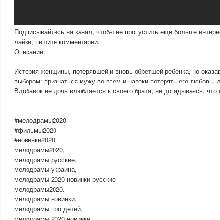
Подписывайтесь на канал, чтобы не пропустить еще больше интер
лайки, пишите комментарии.
Описание:
История женщины, потерявшей и вновь обретшей ребенка, но оказа
выбором: признаться мужу во всем и навеки потерять его любовь, 
Вдобавок ее дочь влюбляется в своего брата, не догадываясь, что 
___________________________________________________________
#мелодрамы2020
#фильмы2020
#новинки2020
мелодрамы2020,
мелодрамы русские,
мелодрамы украина,
мелодрамы 2020 новинки русские
мелодрамы2020,
мелодрамы новинки,
мелодрамы про детей,
мелодрамы 2020 новинки,