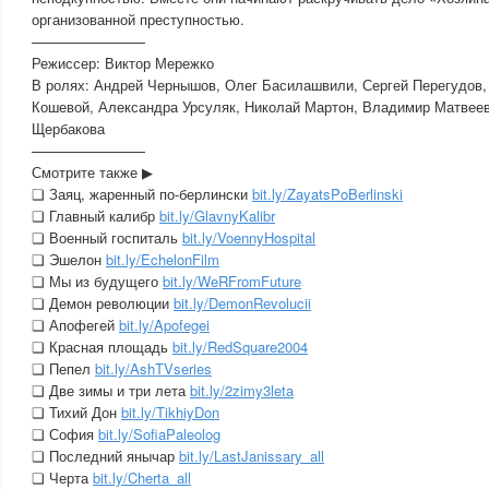
организованной преступностью.
————————
Режиссер: Виктор Мережко
В ролях: Андрей Чернышов, Олег Басилашвили, Сергей Перегудов,
Кошевой, Александра Урсуляк, Николай Мартон, Владимир Матвеев
Щербакова
————————
Смотрите также ▶
❏ Заяц, жаренный по-берлински
bit.ly/ZayatsPoBerlinski
❏ Главный калибр
bit.ly/GlavnyKalibr
❏ Военный госпиталь
bit.ly/VoennyHospital
❏ Эшелон
bit.ly/EchelonFilm
❏ Мы из будущего
bit.ly/WeRFromFuture
❏ Демон революции
bit.ly/DemonRevolucii
❏ Апофегей
bit.ly/Apofegei
❏ Красная площадь
bit.ly/RedSquare2004
❏ Пепел
bit.ly/AshTVseries
❏ Две зимы и три лета
bit.ly/2zimy3leta
❏ Тихий Дон
bit.ly/TikhiyDon
❏ София
bit.ly/SofiaPaleolog
❏ Последний янычар
bit.ly/LastJanissary_all
❏ Черта
bit.ly/Cherta_all