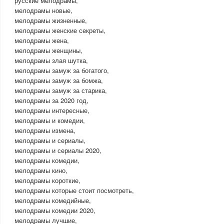
русские мелодрамы,
мелодрамы новые,
мелодрамы жизненные,
мелодрамы женские секреты,
мелодрамы жена,
мелодрамы женщины,
мелодрамы злая шутка,
мелодрамы замуж за богатого,
мелодрамы замуж за бомжа,
мелодрамы замуж за старика,
мелодрамы за 2020 год,
мелодрамы интересные,
мелодрамы и комедии,
мелодрамы измена,
мелодрамы и сериалы,
мелодрамы и сериалы 2020,
мелодрамы комедии,
мелодрамы кино,
мелодрамы короткие,
мелодрамы которые стоит посмотреть,
мелодрамы комедийные,
мелодрамы комедии 2020,
мелодрамы лучшие,