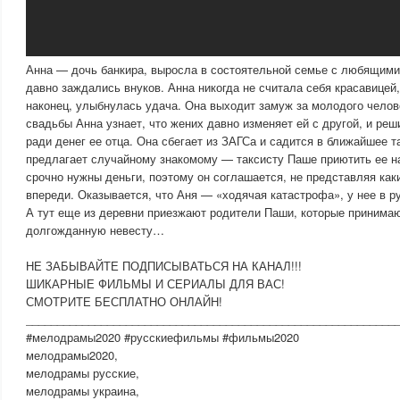
Анна — дочь банкира, выросла в состоятельной семье с любящими
давно заждались внуков. Анна никогда не считала себя красавицей, 
наконец, улыбнулась удача. Она выходит замуж за молодого челов
свадьбы Анна узнает, что жених давно изменяет ей с другой, и реш
ради денег ее отца. Она сбегает из ЗАГСа и садится в ближайшее та
предлагает случайному знакомому — таксисту Паше приютить ее н
срочно нужны деньги, поэтому он соглашается, не представляя как
впереди. Оказывается, что Аня — «ходячая катастрофа», у нее в ру
А тут еще из деревни приезжают родители Паши, которые принимаю
долгожданную невесту…
НЕ ЗАБЫВАЙТЕ ПОДПИСЫВАТЬСЯ НА КАНАЛ!!!
ШИКАРНЫЕ ФИЛЬМЫ И СЕРИАЛЫ ДЛЯ ВАС!
СМОТРИТЕ БЕСПЛАТНО ОНЛАЙН!
___________________________________________________________
#мелодрамы2020 #русскиефильмы #фильмы2020
мелодрамы2020,
мелодрамы русские,
мелодрамы украина,