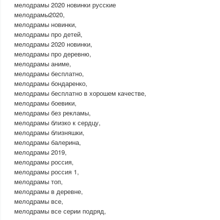
мелодрамы 2020 новинки русские
мелодрамы2020,
мелодрамы новинки,
мелодрамы про детей,
мелодрамы 2020 новинки,
мелодрамы про деревню,
мелодрамы аниме,
мелодрамы бесплатно,
мелодрамы бондаренко,
мелодрамы бесплатно в хорошем качестве,
мелодрамы боевики,
мелодрамы без рекламы,
мелодрамы близко к сердцу,
мелодрамы близняшки,
мелодрамы балерина,
мелодрамы 2019,
мелодрамы россия,
мелодрамы россия 1,
мелодрамы топ,
мелодрамы в деревне,
мелодрамы все,
мелодрамы все серии подряд,