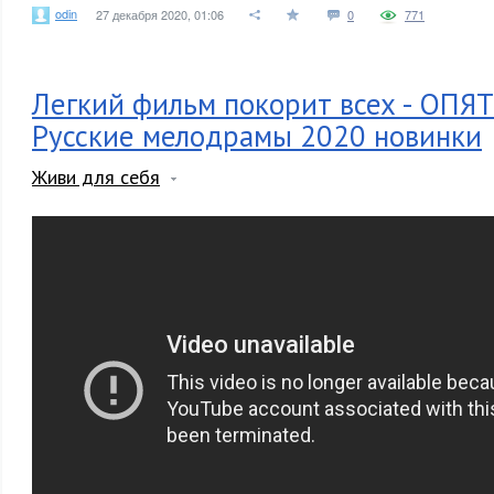
odin
27 декабря 2020, 01:06
0
771
Легкий фильм покорит всех - ОПЯ
Русские мелодрамы 2020 новинки
Живи для себя