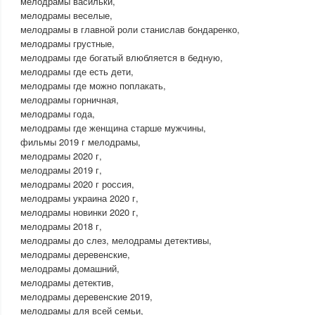
мелодрамы васильки,
мелодрамы веселые,
мелодрамы в главной роли станислав бондаренко,
мелодрамы грустные,
мелодрамы где богатый влюбляется в бедную,
мелодрамы где есть дети,
мелодрамы где можно поплакать,
мелодрамы горничная,
мелодрамы года,
мелодрамы где женщина старше мужчины,
фильмы 2019 г мелодрамы,
мелодрамы 2020 г,
мелодрамы 2019 г,
мелодрамы 2020 г россия,
мелодрамы украина 2020 г,
мелодрамы новинки 2020 г,
мелодрамы 2018 г,
мелодрамы до слез, мелодрамы детективы,
мелодрамы деревенские,
мелодрамы домашний,
мелодрамы детектив,
мелодрамы деревенские 2019,
мелодрамы для всей семьи,