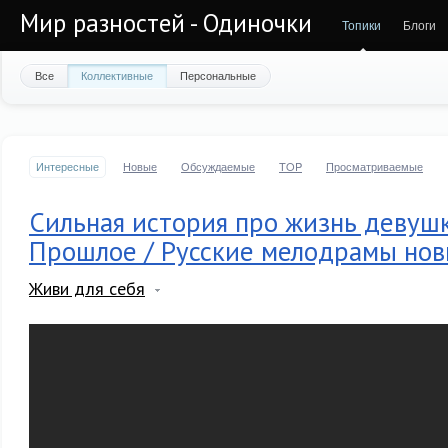
Мир разностей - Одиночки
Топики
Блоги
Все
Коллективные
Персональные
Интересные
Новые
Обсуждаемые
TOP
Просматриваемые
Сильная история про жизнь девушки
Прошлое / Русские мелодрамы но
Живи для себя