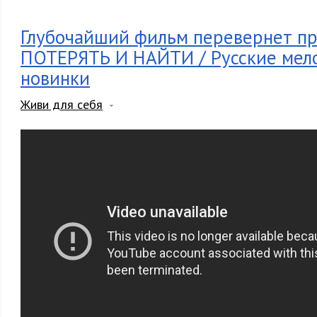
Глубочайший фильм перевернет пр
ПОТЕРЯТЬ И НАЙТИ / Русские мел
новинки
Живи для себя