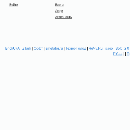
Войти
Блоги
Люди
Активность
BrickUFA
|
ZTark
|
Софт
|
smetafor.ru
|
Техно-Голод
|
ЧеЧу.Ru
|
кино
|
Soft
|
:( 0
РУша
| |
П