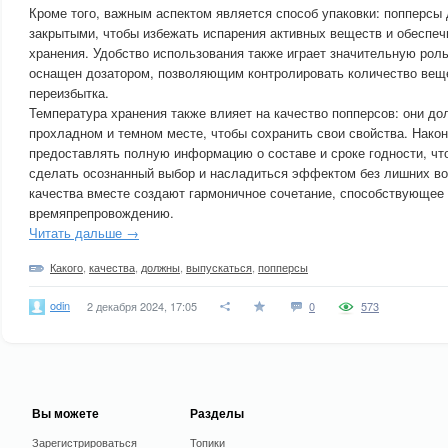
Кроме того, важным аспектом является способ упаковки: попперсы
закрытыми, чтобы избежать испарения активных веществ и обеспеч
хранения. Удобство использования также играет значительную рол
оснащен дозатором, позволяющим контролировать количество веще
переизбытка.
Температура хранения также влияет на качество попперсов: они до
прохладном и темном месте, чтобы сохранить свои свойства. Нако
предоставлять полную информацию о составе и сроке годности, чт
сделать осознанный выбор и насладиться эффектом без лишних во
качества вместе создают гармоничное сочетание, способствующее 
времяпрепровождению.
Читать дальше →
Какого
,
качества
,
должны
,
выпускаться
,
попперсы
odin
2 декабря 2024, 17:05
0
573
Вы можете
Разделы
Зарегистрироваться
Топики