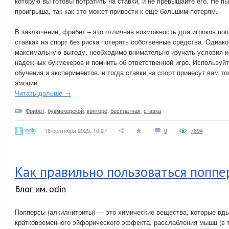
которую вы готовы потратить на ставки, и не превышайте его. Не п
проигрыша, так как это может привести к еще большим потерям.
В заключение, фрибет – это отличная возможность для игроков поп
ставках на спорт без риска потерять собственные средства. Однако
максимальную выгоду, необходимо внимательно изучать условия и
надежных букмекеров и помнить об ответственной игре. Используй
обучения и экспериментов, и тогда ставки на спорт принесут вам 
эмоции.
Читать дальше →
Фрибет
,
букмекерской
,
конторе
,
бесплатная
,
ставка
odin
16 сентября 2025, 10:27
0
7894
Как правильно пользоваться попп
Блог им. odin
Попперсы (алкилнитриты) — это химические вещества, которые вд
кратковременного эйфорического эффекта, расслабления мышц (в 