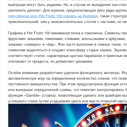
выигрыши могут быть редкими. Но, в случае их выпадения они спо
увеличить депозит. Для игроков, предпочитающих риск ради крупн
популярную игру Hot Fruits 100 скачать на Андроид
, такая структу
привлекательной, чем у низковолатильных слотов с частыми, но н
Графика в Hot Fruits 100 минималистична и лаконична. Символы п
фруктами: вишнями, лимонами, сливами, апельсинами и арбузами,
знаками «семерка» и «бар». Фон часто выполнен в темных тонах, ч
символам выделяться и создает атмосферу старых казино. Звуков
соответствует стилю: характерные щелчки барабанов и приятные 
отвлекают от процесса, но добавляют динамики.
Особое внимание разработчики уделили функционалу автоигры. Иг
автоматическую игру на определенное количество спинов, что позв
постоянного вмешательства. При этом предусмотрена функция оста
или выигрыше определенной суммы, что помогает контролировать б
функция «Gamble» (ставка), позволяющая удвоить или quadruple в
успешного спина путем угадывания цвета или масти открытой карты