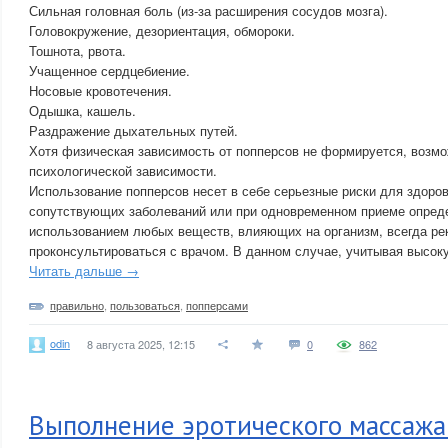
Сильная головная боль (из-за расширения сосудов мозга).
Головокружение, дезориентация, обмороки.
Тошнота, рвота.
Учащенное сердцебиение.
Носовые кровотечения.
Одышка, кашель.
Раздражение дыхательных путей.
Хотя физическая зависимость от попперсов не формируется, возмо
психологической зависимости.
Использование попперсов несет в себе серьезные риски для здоров
сопутствующих заболеваний или при одновременном приеме опред
использованием любых веществ, влияющих на организм, всегда ре
проконсультироваться с врачом. В данном случае, учитывая высоку
Читать дальше →
правильно
,
пользоваться
,
попперсами
odin
8 августа 2025, 12:15
0
862
Выполнение эротического массажа