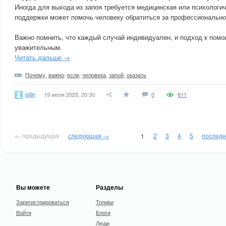
Иногда для выхода из запоя требуется медицинская или психологи
поддержки может помочь человеку обратиться за профессиональн
Важно помнить, что каждый случай индивидуален, и подход к помо
уважительным.
Читать дальше →
Почему
,
важно
,
если
,
человека
,
запой
,
оказать
odin
19 июля 2025, 20:30
0
811
← предыдущая
следующая →
2
3
4
5
послед
1
Вы можете
Разделы
Зарегистрироваться
Топики
Войти
Блоги
Люди