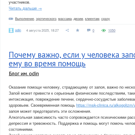
участников.
Читать дальше →
Выполнение
,
эротического
,
массажа
,
двоим
,
клиентам
,
сразу
odin
4 августа 2025, 18:27
0
1050
Почему важно, если у человека зап
ему во время помощь
Блог им. odin
Оказание помощи человеку, страдающему от запоя, важно по неск
Запой может привести к серьезным физическим последствиям, таки
интоксикация, повреждение печени, сердечно-сосудистые заболева
здоровьем. Своевременная помощь
https://msk-clinica.ru/alkogolizm
запоя может предотвратить эти осложнения.
Алкогольная зависимость часто сопровождается психическими расс
депрессия и тревожность. Поддержка и помощь могут помочь челов
состояниями.