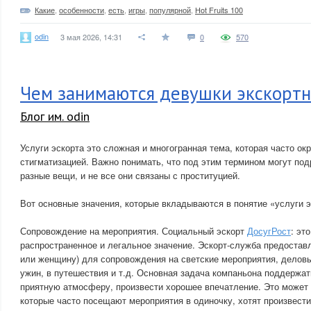
Какие
,
особенности
,
есть
,
игры
,
популярной
,
Hot Fruits 100
odin
3 мая 2026, 14:31
0
570
Чем занимаются девушки экскорт
Блог им. odin
Услуги эскорта это сложная и многогранная тема, которая часто о
стигматизацией. Важно понимать, что под этим термином могут по
разные вещи, и не все они связаны с проституцией.
Вот основные значения, которые вкладываются в понятие «услуги э
Сопровождение на мероприятия. Социальный эскорт
ДосугРост
: эт
распространенное и легальное значение. Эскорт-служба предостав
или женщину) для сопровождения на светские мероприятия, деловые
ужин, в путешествия и т.д. Основная задача компаньона поддержат
приятную атмосферу, произвести хорошее впечатление. Это может
которые часто посещают мероприятия в одиночку, хотят произвести