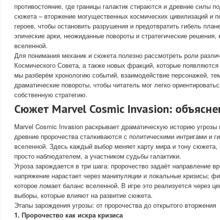
противостояние, где границы галактик стираются и древние силы п
сюжета – вторжение могущественных космических цивилизаций и п
героев, чтобы остановить разрушения и предотвратить гибель плане
эпические арки, неожиданные повороты и стратегические решения,
вселенной.
Для понимания механик и сюжета полезно рассмотреть роли различ
Космического Совета, а также новых фракций, которые появляются 
мы разберём хронологию событий, взаимодействие персонажей, те
драматические повороты, чтобы читатель мог легко ориентироватьс
собственную стратегию.
Сюжет Marvel Cosmic Invasion: объясн
Marvel Cosmic Invasion раскрывает драматическую историю угрозы и
древние пророчества сталкиваются с политическими интригами и г
вселенной. Здесь каждый выбор меняет карту мира и тону сюжета, 
просто наблюдателем, а участником судьбы галактики.
Угроза зарождается в три шага: пророчество задаёт направление в
напряжение нарастает через манипуляции и локальные кризисы; фи
которое ломает баланс вселенной. В игре это реализуется через це
выборы, которые влияют на развитие сюжета.
Этапы зарождения угрозы: от пророчества до открытого вторжения
1. Пророчество как искра кризиса