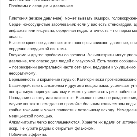
Проблемы с сердцем и давлением.
Гипотония (низкое давление): может вызвать обморок, головокружен
Сердечно-сосудистые заболевания: если у вас есть стенокардия, а
инфаркты или инсульты, сердечная недостаточность – попперсы мо
опасны.
Высокое кровяное давление: хотя попперсы снижают давление, они
сердечно-сосудистой системы.
Глаукома и другие проблемы со зрением. Алкилнитриты могут увел
давление, что опасно для людей с глаукомой. Есть также сообщен
– повреждении центральной части сетчатки, ведущем к ухудшению 
необратимому.
Беременность и кормление грудью: Категорически противопоказано
Взаимодействие с алкоголем и другими веществами: усиливает уг
центральную нервную систему и может увеличивать риск побочных
Попадание на кожу или слизистые. Вызывает сильное раздражение,
случае контакта немедленно промойте большим количеством воды.
крайне токсично и может привести к летальному исходу. Немедленн
медицинской помощью.
Алкилнитриты легко воспламеняются. Храните их вдали от источник
искр. Не курите рядом с открытым флаконом.
Побочные эффекты.