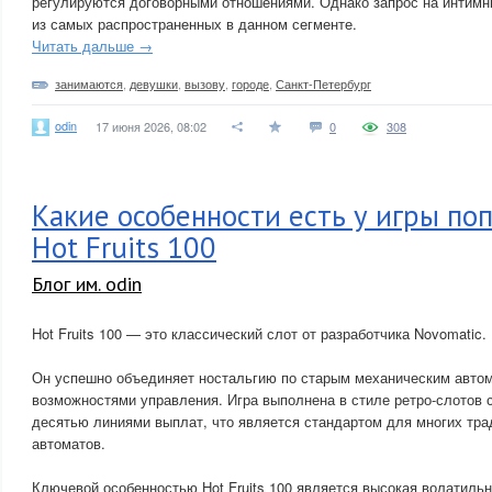
регулируются договорными отношениями. Однако запрос на интимн
из самых распространенных в данном сегменте.
Читать дальше →
занимаются
,
девушки
,
вызову
,
городе
,
Санкт-Петербург
odin
17 июня 2026, 08:02
0
308
Какие особенности есть у игры по
Hot Fruits 100
Блог им. odin
Hot Fruits 100 — это классический слот от разработчика Novomatic.
Он успешно объединяет ностальгию по старым механическим авто
возможностями управления. Игра выполнена в стиле ретро-слотов 
десятью линиями выплат, что является стандартом для многих тр
автоматов.
Ключевой особенностью Hot Fruits 100 является высокая волатильно