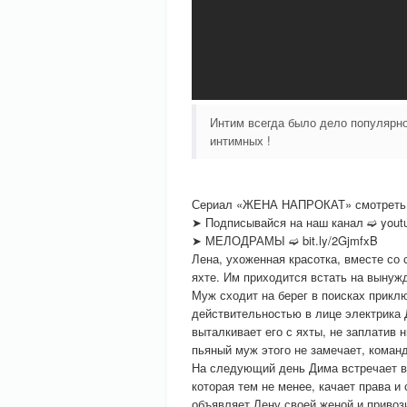
Интим всегда было дело популярно
интимных !
Сериал «ЖЕНА НАПРОКАТ» смотреть 
➤ Подписывайся на наш канал ➫ youtu
➤ МЕЛОДРАМЫ ➫ bit.ly/2GjmfxB
Лена, ухоженная красотка, вместе со
яхте. Им приходится встать на вынуж
Муж сходит на берег в поисках прикл
действительностью в лице электрика 
выталкивает его с яхты, не заплатив 
пьяный муж этого не замечает, коман
На следующий день Дима встречает в
которая тем не менее, качает права и
объявляет Лену своей женой и привози