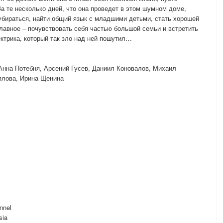
 За те несколько дней, что она проведет в этом шумном доме,
 убираться, найти общий язык с младшими детьми, стать хорошей
главное – почувствовать себя частью большой семьи и встретить
ктрика, который так зло над ней пошутил…
Анна Потебня, Арсений Гусев, Даниил Коновалов, Михаил
плова, Ирина Щенина
nnel
sia