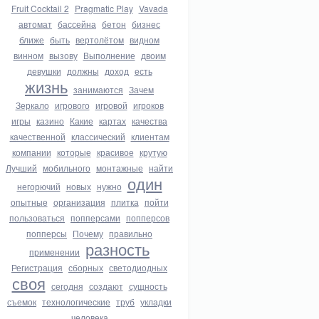
Fruit Cocktail 2
Pragmatic Play
Vavada
автомат
бассейна
бетон
бизнес
ближе
быть
вертолётом
видном
винном
вызову
Выполнение
двоим
девушки
должны
доход
есть
жизнь
занимаются
Зачем
Зеркало
игрового
игровой
игроков
игры
казино
Какие
картах
качества
качественной
классический
клиентам
компании
которые
красивое
крутую
Лучший
мобильного
монтажные
найти
один
негорючий
новых
нужно
опытные
организация
плитка
пойти
пользоваться
попперсами
попперсов
попперсы
Почему
правильно
разность
применении
Регистрация
сборных
светодиодных
своя
сегодня
создают
сущность
съемок
технологические
труб
укладки
человека