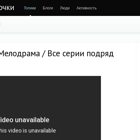
очки
Топики
Блоги
Люди
Активность
елодрама / Все серии подряд