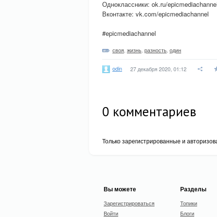
Одноклассники: ok.ru/epicmediachanne
Вконтакте: vk.com/epicmediachannel
#epicmediachannel
своя
,
жизнь
,
разность
,
один
odin
27 декабря 2020, 01:12
0
комментариев
Только зарегистрированные и авторизов
Вы можете
Разделы
Зарегистрироваться
Топики
Войти
Блоги