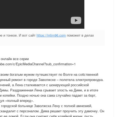
е и тонкое. И вот сайт
https://intim96.com
поможет в делах
онлайн все серии
be.com/c/EpicMediaChannel?sub_confirmation=1
 своим богатым мужем путешествует по Волге на собственной
денный ремонт в городе Заволжске – полетела электропроводка.
ючений, а Лена сталкивается с шокирующей российской
Димы. Раздраженная Лена срывает злость на Диме, и в итоге
ни копейки. Поздно ночью она сама случайно падает за борт,
дуя «полный вперед».
 городской больнице Заволжска Лену с полной амнезией,
 скандалит с персоналом. Дима решает проучить эту дамочку. Он
т ее домой. Если она считает себя хозяйкой жизни, пусть