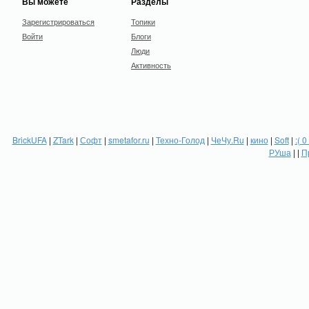
Вы можете
Разделы
Зарегистрироваться
Топики
Войти
Блоги
Люди
Активность
BrickUFA
|
ZTark
|
Софт
|
smetafor.ru
|
Техно-Голод
|
ЧеЧу.Ru
|
кино
|
Soft
|
:( 0
РУша
| |
П