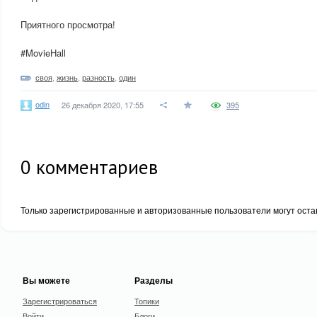
Приятного просмотра!
#MovieHall
своя
,
жизнь
,
разность
,
один
odin
26 декабря 2020, 17:55
395
0
комментариев
Только зарегистрированные и авторизованные пользователи могут оста
Вы можете
Разделы
Зарегистрироваться
Топики
Войти
Блоги