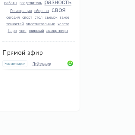
разность
работы
разделитель
своя
Регистрация
сборных
сегодня
спорт
стол
съемок
такое
тонкостей
уплотнительные
холсте
Царя
чего
широкий
экскортницы
Прямой эфир
Комментарии
Публикации