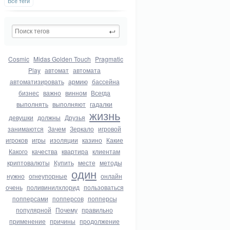
Все теги
Cosmic
Midas Golden Touch
Pragmatic
Play
автомат
автомата
автоматизировать
армию
бассейна
бизнес
важно
винном
Всегда
выполнять
выполняют
гадалки
жизнь
девушки
должны
Друзья
занимаются
Зачем
Зеркало
игровой
игроков
игры
изоляции
казино
Какие
Какого
качества
квартира
клиентам
криптовалюты
Купить
месте
методы
один
нужно
огнеупорные
онлайн
очень
поливинилхлорид
пользоваться
попперсами
попперсов
попперсы
популярной
Почему
правильно
применение
причины
продолжение