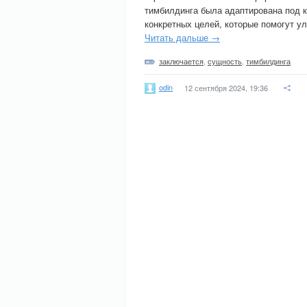
тимбилдинга была адаптирована под к
конкретных целей, которые помогут у
Читать дальше →
заключается
,
сущность
,
тимбилдинга
odin
12 сентября 2024, 19:36