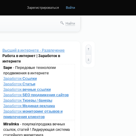
Зарегистрироваться
Войти
Найти
Высший в интернете - Развлечение
Работа в интернет | Заработок в
интернете
Sape
- Передовые технологии
продвижения в интернете
Заработок
Ссылки
Заработок
Статьи
Заработок
вечные ссылки
Заработок
SEO продвижения сайтов
Заработок
Тизеры / банеры
Заработок
Мединая реклама
Заработок
мониторинг отзывов и
привлечения клиентов
Miralinks
- покупка\продажа вечных
ссылок, статей ! Лидирующая система
статейного маркетинга .