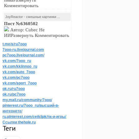
пиваРазвернуть
Комментировать
JoyReactor - смешные картинки ...
Пост №6360502
Автор: Cubec Не
ИИРазвернуть Комментировать
t.me/s/ru7ooo
7ooo-ru.livejournal.com
pc7ooo.livejournal.com/
vk.com/7ooo_ru
vk.com/kkiinnoo_ru
vk.com/auto_7ooo
vk.com/pc7ooo
vk.com/sport_7ooo
ok.ru/ru7ooo
ok.ru/pc7ooo
my.mail.ru/community/7ooo/
pinterest.ru/7ooo_ru/высший-в-
интернете/
ru.pinterest.com/cetkijpk/пк-и-игры/
Ссылки thehole.ru
Теги