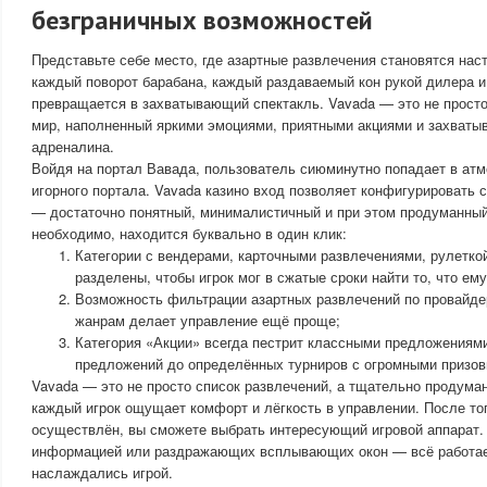
безграничных возможностей
Представьте себе место, где азартные развлечения становятся нас
каждый поворот барабана, каждый раздаваемый кон рукой дилера и
превращается в захватывающий спектакль. Vavada — это не просто
мир, наполненный яркими эмоциями, приятными акциями и захват
адреналина.
Войдя на портал Вавада, пользователь сиюминутно попадает в ат
игорного портала. Vavada казино вход позволяет конфигурировать
— достаточно понятный, минималистичный и при этом продуманный
необходимо, находится буквально в один клик:
Категории с вендерами, карточными развлечениями, рулеткой 
разделены, чтобы игрок мог в сжатые сроки найти то, что ему
Возможность фильтрации азартных развлечений по провайде
жанрам делает управление ещё проще;
Категория «Акции» всегда пестрит классными предложениями
предложений до определённых турниров с огромными призо
Vavada — это не просто список развлечений, а тщательно продуман
каждый игрок ощущает комфорт и лёгкость в управлении. После тог
осуществлён, вы сможете выбрать интересующий игровой аппарат. 
информацией или раздражающих всплывающих окон — всё работает
наслаждались игрой.