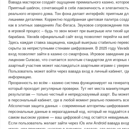
Вавада мастерски создаёт ощущение премиального казино, которое 
Приятный шаблон, сочетающий в себе лаконичность и элегантность
реального игорного дома. Тон фона делает интерфейс приятным для
лишними деталями. Корректно подобранная цветовая палитра созда
как в элитных заведениях Лас-Вегаса. Звуковое сопровождение пом
в игровой процесс – будь то звон монет при выигрыше или тихий 
барабана. Vavada официальный сайт вход позволяет перейти на веб
Здесь каждая ставка защищена, каждый выигрыш стабильно перево
скрыты за неприступными стенами шифрования. В 2025 году Vavad
вход позволяет зайти в казино со смартфона. Игровое заведение р
лицензии Curacao, что считается золотым стандартом для игорны
азартный участник может наслаждаться азартными играми с уверен
Пользователь может войти через вавада вход в личный кабинет, гд
информацию.
Прозрачность во всём – казино система функционирует на генерато
который проходит регулярные проверки. Тут нет места манипуляци
результатам — только честный и непредсказуемый азарт. Вы может
в персональный кабинет, где в любой момент реально поменять все
Абсолютная защита данных – современные алгоритмы шифровани
персональные данные в неразгаданный код, который не поддаётся 
самом высоком уровне — ваш цифровой след остаётся невидимым
Если пользователь желает зайти через iOs или Android вавада вхо
играть или принимать участие в турнирах, сделать это реально мг