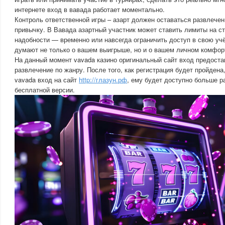
интернете вход в вавада работает моментально.
Контроль ответственной игры – азарт должен оставаться развлечен
привычку. В Вавада азартный участник может ставить лимиты на ст
надобности — временно или навсегда ограничить доступ в свою уч
думают не только о вашем выигрыше, но и о вашем личном комфор
На данный момент vavada казино оригинальный сайт вход предост
развлечение по жанру. После того, как регистрация будет пройдена,
vavada вход на сайт
http://глазун.рф
, ему будет доступно больше р
бесплатной версии.