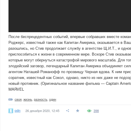
После беспрецедентных событий, впервые собравших вместе коман
Роджерс, известный также как Капитан Америка, оказывается в Ва
разошлись, но Стив продолжает службу в агентстве Щ.И.Т., и одн
приспособиться к жизни в современном мире. Вскоре Стив оказывае
которые могут обернуться катастрофой мирового масштаба. Для тог
злодейский заговор, легендарный Капитан Америка объединяет сил
агентом Наташей Романофф по прозвищу Черная вдова. К ним прис
соратник, известный как Сокол, однако, никто из них даже не подоз
новый противник. (Оригинальное название фильма — Captain America:
MARVEL
своя
,
жизнь
,
разность
,
один
odin
26 декабря 2020, 12:45
398