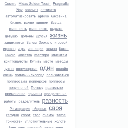
Cosmic
Midas Golden Touch
Pragmatic
Play
автомат
автомата
автоматизировать
армию
бассейна
бизнес
важно
винном
Всегда
выполнять
выполняют
гадалки
жизнь
девушки
должны
Друзья
занимаются
Зачем
Зеркало
игровой
игроков
игры
изоляции
казино
Какие
Какого
качества
квартира
клиентам
криптовалюты
Купить
месте
методы
один
нужно
огнеупорные
онлайн
очень
поливинилхлорид
пользоваться
попперсами
попперсов
попперсы
популярной
Почему
правильно
применение
причины
продолжение
разность
работы
разделитель
своя
Регистрация
сборных
сегодня
спорт
стол
съемок
такое
тонкостей
уплотнительные
холсте
Царя
чего
широкий
экскортницы