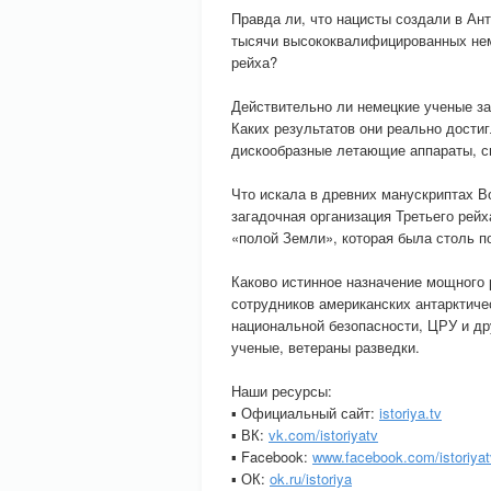
Правда ли, что нацисты создали в Ан
тысячи высококвалифицированных нем
рейха?
Действительно ли немецкие ученые з
Каких результатов они реально дости
дискообразные летающие аппараты, с
Что искала в древних манускриптах В
загадочная организация Третьего рей
«полой Земли», которая была столь п
Каково истинное назначение мощного
сотрудников американских антарктиче
национальной безопасности, ЦРУ и д
ученые, ветераны разведки.
Наши ресурсы:
▪ Официальный сайт:
istoriya.tv
▪ ВК:
vk.com/istoriyatv
▪ Facebook:
www.facebook.com/istoriyat
▪ ОК:
ok.ru/istoriya