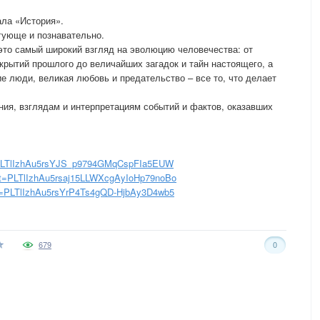
ла «История».
игующе и познавательно.
то самый широкий взгляд на эволюцию человечества: от
крытий прошлого до величайших загадок и тайн настоящего, а
е люди, великая любовь и предательство – все то, что делает
ния, взглядам и интерпретациям событий и фактов, оказавших
t=PLTlIzhAu5rsYJS_p9794GMqCspFIa5EUW
ist=PLTlIzhAu5rsaj15LLWXcgAyIoHp79noBo
ist=PLTlIzhAu5rsYrP4Ts4gQD-HjbAy3D4wb5
679
0