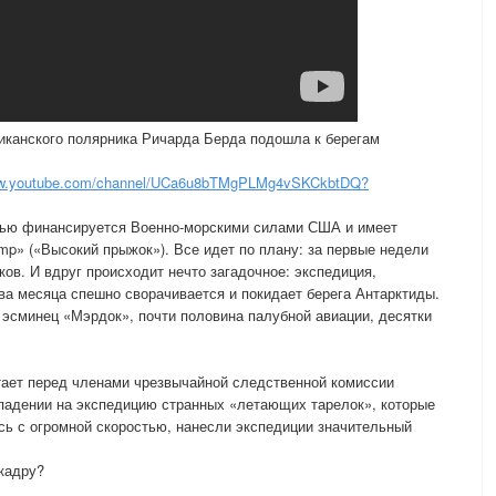
иканского полярника Ричарда Берда подошла к берегам
.youtube.com/channel/UCa6u8bTMgPLMg4vSKCkbtDQ?
стью финансируется Военно-морскими силами США и имеет
mp» («Высокий прыжок»). Все идет по плану: за первые недели
ов. И вдруг происходит нечто загадочное: экспедиция,
два месяца спешно сворачивается и покидает берега Антарктиды.
 эсминец «Мэрдок», почти половина палубной авиации, десятки
ает перед членами чрезвычайной следственной комиссии
падении на экспедицию странных «летающих тарелок», которые
сь с огромной скоростью, нанесли экспедиции значительный
скадру?