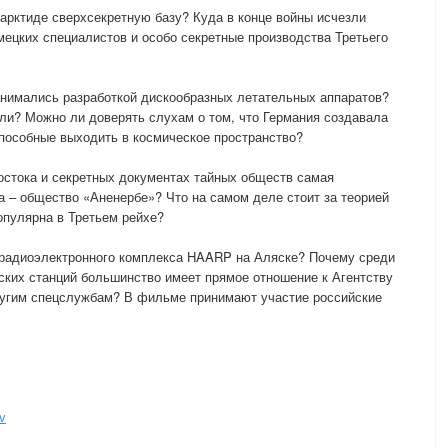
тарктиде сверхсекретную базу? Куда в конце войны исчезли
ецких специалистов и особо секретные производства Третьего
анимались разработкой дискообразных летательных аппаратов?
гли? Можно ли доверять слухам о том, что Германия создавала
пособные выходить в космическое пространство?
остока и секретных документах тайных обществ самая
ха – общество «Аненербе»? Что на самом деле стоит за теорией
опулярна в Третьем рейхе?
 радиоэлектронного комплекса HAARP на Аляске? Почему среди
ских станций большинство имеет прямое отношение к Агентству
ругим спецслужбам? В фильме принимают участие российские
v