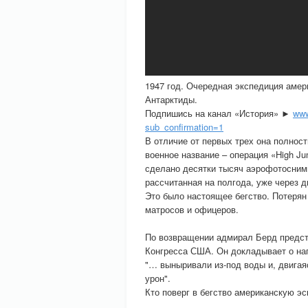
1947 год. Очередная экспедиция амер
Антарктиды.
Подпишись на канал «История» ►
www
sub_confirmation=1
В отличие от первых трех она полно
военное название – операция «High Ju
сделано десятки тысяч аэрофотоснимк
рассчитанная на полгода, уже через 
Это было настоящее бегство. Потерян
матросов и офицеров.
По возвращении адмирал Берд предст
Конгресса США. Он докладывает о на
"… выныривали из-под воды и, двигая
урон".
Кто поверг в бегство американскую э