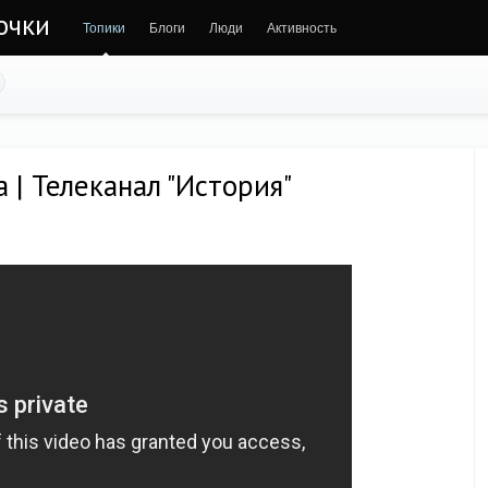
очки
Топики
Блоги
Люди
Активность
 | Телеканал "История"