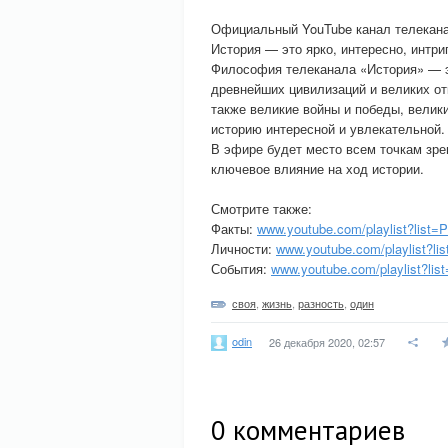
Официальный YouTube канал телекана
История — это ярко, интересно, интр
Философия телеканала «История» — э
древнейших цивилизаций и великих от
также великие войны и победы, велики
историю интересной и увлекательной.
В эфире будет место всем точкам зре
ключевое влияние на ход истории.
Смотрите также:
Факты:
www.youtube.com/playlist?lis
Личности:
www.youtube.com/playlist?l
События:
www.youtube.com/playlist?l
своя
,
жизнь
,
разность
,
один
odin
26 декабря 2020, 02:57
0
комментариев