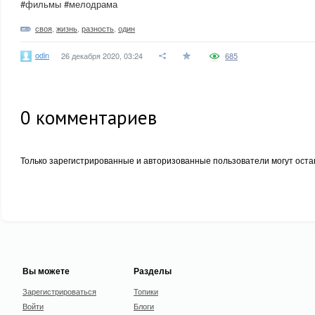
#фильмы #мелодрама
своя
,
жизнь
,
разность
,
один
odin
26 декабря 2020, 03:24
685
0
комментариев
Только зарегистрированные и авторизованные пользователи могут оста
Вы можете
Разделы
Зарегистрироваться
Топики
Войти
Блоги