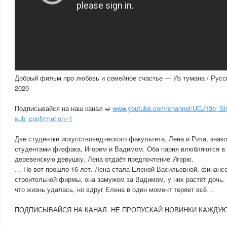
Добрый фильм про любовь и семейное счастье — Из тумана / Рус
2020
Подписывайся на наш канал ➫
www.youtube.com/channel/UCJ13o_S
sub_confirmation=1
Две студентки искусствоведческого факультета, Лена и Рита, знак
студентами физфака, Игорем и Вадимом. Оба парня влюбляются в
деревенскую девушку. Лена отдаёт предпочтение Игорю.
… Но вот прошло 16 лет. Лена стала Еленой Васильевной, финанс
строительной фирмы, она замужем за Вадимом, у них растёт дочь.
что жизнь удалась, но вдруг Елена в один момент теряет всё…
ПОДПИСЫВАЙСЯ НА КАНАЛ. НЕ ПРОПУСКАЙ НОВИНКИ КАЖДУ