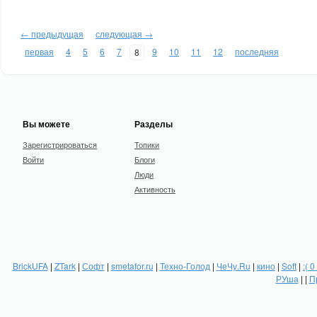
← предыдущая
следующая →
первая
4
5
6
7
9
10
11
12
последняя
8
Вы можете
Разделы
Зарегистрироваться
Топики
Войти
Блоги
Люди
Активность
BrickUFA
|
ZTark
|
Софт
|
smetafor.ru
|
Техно-Голод
|
ЧеЧу.Ru
|
кино
|
Soft
|
:( 0
РУша
| |
П