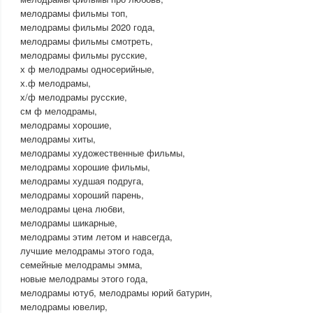
мелодрамы фильмы топ,
мелодрамы фильмы 2020 года,
мелодрамы фильмы смотреть,
мелодрамы фильмы русские,
х ф мелодрамы односерийные,
х.ф мелодрамы,
х/ф мелодрамы русские,
см ф мелодрамы,
мелодрамы хорошие,
мелодрамы хиты,
мелодрамы художественные фильмы,
мелодрамы хорошие фильмы,
мелодрамы худшая подруга,
мелодрамы хороший парень,
мелодрамы цена любви,
мелодрамы шикарные,
мелодрамы этим летом и навсегда,
лучшие мелодрамы этого года,
семейные мелодрамы эмма,
новые мелодрамы этого года,
мелодрамы ютуб, мелодрамы юрий батурин,
мелодрамы ювелир,