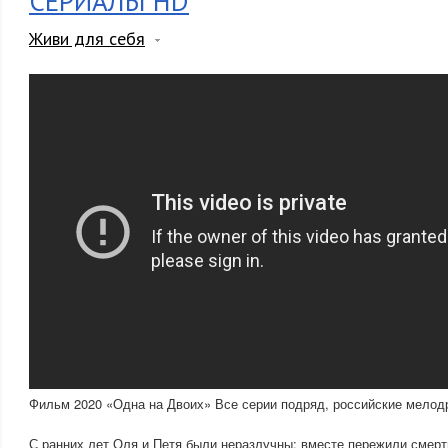
СЕРИАЛЫ HD
Живи для себя
Фильм 2020 «Одна на Двоих» Все серии подряд, российские мелод
С ранних лет Оля и Петя были неразлучны: вместе пережили смерт