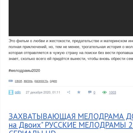
Это фильм о любви и жестокости, предательстве и материнском и
полная приключений, но, тем не менее, трогательная история о мо
которая отправляется в чужую страну на поиски без вести пропавш
знает, сколько всего ей придётся вынести, чтобы вновь обрести с
#мелодрамы2020
своя
,
жизнь
,
разность
,
один
odin
27 декабря 2020, 01:11
0
1003
ЗАХВАТЫВАЮЩАЯ МЕЛОДРАМА ДО 
на Двоих" РУССКИЕ МЕЛОДРАМЫ 2