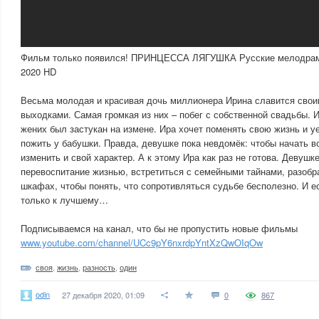
Фильм только появился! ПРИНЦЕССА ЛЯГУШКА Русские мелодрам
2020 HD
Весьма молодая и красивая дочь миллионера Ирина славится сво
выходками. Самая громкая из них – побег с собственной свадьбы. И
жених был застукан на измене. Ира хочет поменять свою жизнь и уе
пожить у бабушки. Правда, девушке пока невдомёк: чтобы начать вс
изменить и свой характер. А к этому Ира как раз не готова. Девушк
перевоспитание жизнью, встретиться с семейными тайнами, разобр
шкафах, чтобы понять, что сопротивляться судьбе бесполезно. И ес
только к лучшему…
Подписываемся на канал, что бы не пропустить новые фильмы
www.youtube.com/channel/UCc9pY6nxrdpYntXzQwOIqOw
своя
,
жизнь
,
разность
,
один
odin
27 декабря 2020, 01:09
0
867