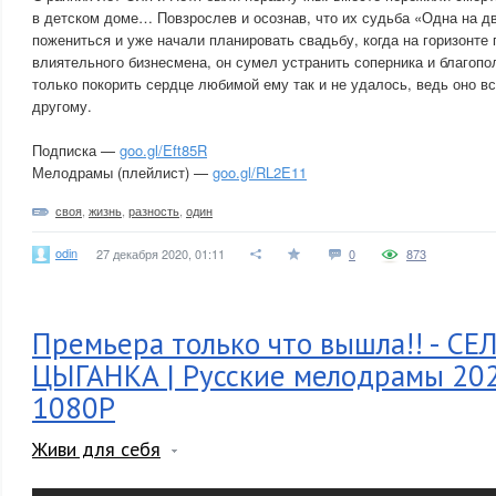
в детском доме… Повзрослев и осознав, что их судьба «Одна на д
пожениться и уже начали планировать свадьбу, когда на горизонте
влиятельного бизнесмена, он сумел устранить соперника и благопо
только покорить сердце любимой ему так и не удалось, ведь оно в
другому.
Подписка —
goo.gl/Eft85R
Мелодрамы (плейлист) —
goo.gl/RL2E11
своя
,
жизнь
,
разность
,
один
odin
27 декабря 2020, 01:11
0
873
Премьера только что вышла!! - С
ЦЫГАНКА | Русские мелодрамы 20
1080P
Живи для себя