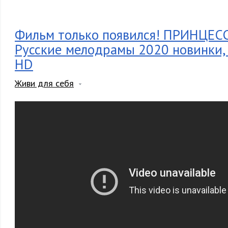
Фильм только появился! ПРИНЦЕ
Русские мелодрамы 2020 новинки,
HD
Живи для себя