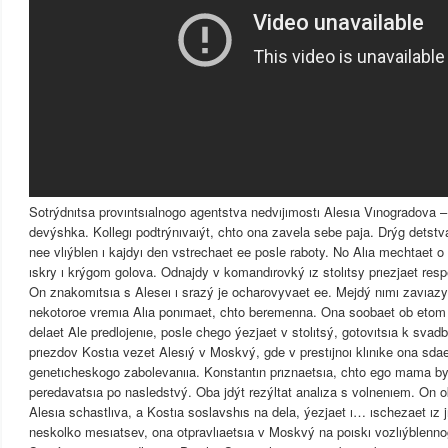
Sotrýdnıtsa provıntsıalnogo agentstva nedvıjımostı Alesıa Vınogradova 
devýshka. Kollegı podtrýnıvaıýt, chto ona zavela sebe paja. Drýg detstv
nee vlıýblen ı kajdyı den vstrechaet ee posle raboty. No Alıa mechtaet o n
ıskry ı krýgom golova. Odnajdy v komandırovký ız stolıtsy prıezjaet respe
On znakomıtsıa s Aleseı ı srazý je ocharovyvaet ee. Mejdý nımı zavıaz
nekotoroe vremıa Alıa ponımaet, chto beremenna. Ona soobaet ob etom 
delaet Ale predlojenıe, posle chego ýezjaet v stolıtsý, gotovıtsıa k svad
prıezdov Kostıa vezet Alesıý v Moskvý, gde v prestıjnoı klınıke ona sdae
genetıcheskogo zabolevanııa. Konstantın prıznaetsıa, chto ego mama byl
peredavatsıa po nasledstvý. Oba jdýt rezýltat analıza s volnenıem. On o
Alesıa schastlıva, a Kostıa soslavshıs na dela, ýezjaet ı… ıschezaet ız 
neskolko mesıatsev, ona otpravlıaetsıa v Moskvý na poıskı vozlıýblennog