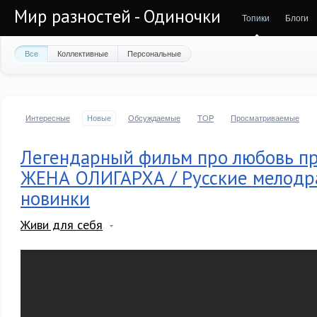
Мир разностей - Одиночки
Топики
Блоги
Все
Коллективные
Персональные
Интересные
Новые
Обсуждаемые
TOP
Просматриваемые
Легендарный фильм про любовь пр
ЖЕНА ОЛИГАРХА / Русские мелод
новинки
Живи для себя