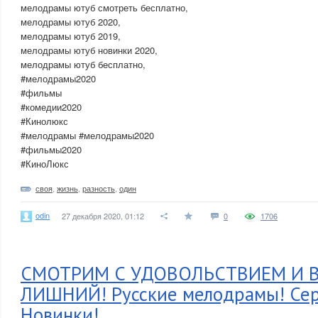
мелодрамы ютуб смотреть бесплатно,
мелодрамы ютуб 2020,
мелодрамы ютуб 2019,
мелодрамы ютуб новинки 2020,
мелодрамы ютуб бесплатно,
#мелодрамы2020
#фильмы
#комедии2020
#Кинолюкс
#мелодрамы #мелодрамы2020
#фильмы2020
#КиноЛюкс
своя
,
жизнь
,
разность
,
один
odin
27 декабря 2020, 01:12
0
1706
СМОТРИМ С УДОВОЛЬСТВИЕМ И В
ЛИШНИЙ! Русские мелодрамы! Се
Новинки!