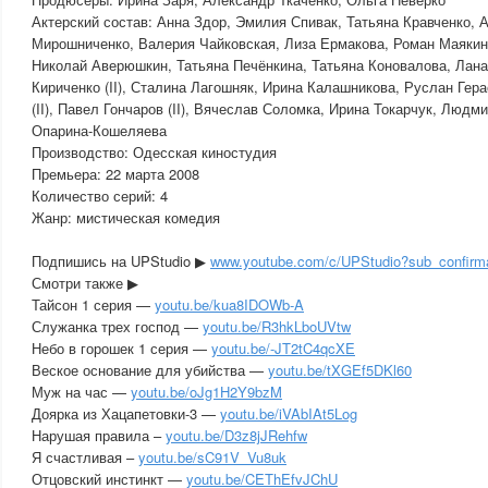
Актерский состав: Анна Здор, Эмилия Спивак, Татьяна Кравченко, 
Мирошниченко, Валерия Чайковская, Лиза Ермакова, Роман Маяки
Николай Аверюшкин, Татьяна Печёнкина, Татьяна Коновалова, Ла
Кириченко (II), Сталина Лагошняк, Ирина Калашникова, Руслан Гер
(II), Павел Гончаров (II), Вячеслав Соломка, Ирина Токарчук, Людм
Опарина-Кошеляева
Производство: Одесская киностудия
Премьера: 22 марта 2008
Количество серий: 4
Жанр: мистическая комедия
Подпишись на UPStudio ▶
www.youtube.com/c/UPStudio?sub_confirm
Смотри также ▶
Тайсон 1 серия —
youtu.be/kua8IDOWb-A
Служанка трех господ —
youtu.be/R3hkLboUVtw
Небо в горошек 1 серия —
youtu.be/-JT2tC4qcXE
Веское основание для убийства —
youtu.be/tXGEf5DKl60
Муж на час —
youtu.be/oJg1H2Y9bzM
Доярка из Хацапетовки-3 —
youtu.be/iVAbIAt5Log
Нарушая правила –
youtu.be/D3z8jJRehfw
Я счастливая –
youtu.be/sC91V_Vu8uk
Отцовский инстинкт —
youtu.be/CEThEfvJChU