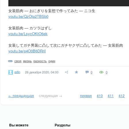
女装筋肉 — おにぎりを妄想で作ってみた — ニコ生
youtu.be/QzOtp2TBSb0
女装筋肉 — カツラはずし
youtu.be/LsycOKtO6ek
女装してガチ男装に凸して次にガチヤクザに凸してみた — 女装筋肉
youtu.be/p4O0B6DRriI
своя
,
жизнь
,
разность
,
один
odin
26 декабря 2020, 04:00
0
0
← предыдущая
следующая →
первая
410
411
412
Вы можете
Разделы