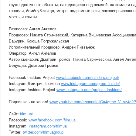
труднодоступные объекты, находящиеся под землей, на земле и на
тоннели, бомбоубежища, метро, подземные реки, законсервирован
мосты и крыши.
Режиссер: Ангел Ангелов
Продюсер: Никита Стрижевский, Катерина Вишневская Ассоцииров
Бабурин, Ксюша Погружальская
Исполнительный продюсер: Андрей Ризванюк
Оператор: Ангел Ангелов
Автор сценария: Дмитрий Громов, Никита Стрижевский, Ангел Анге
Ведущий: Дмитрий Громов
Facebook Insiders Project
www.facebook.com/insiders.project/
Instagram Дмитрия Громова
www.instagram.com/grom_inside/
Instagram Insiders Project
www.instagram.com/project_insiders/
Подпишись на канал!
www.youtube.com/channel/UCa4grme_V_sz4c2P
Сайт:
film.ua/
Facebook:
www.facebook.com/film.ua
Instagram:
instagram.com/filmua
Twitter:
twitter.com/filmuagroup