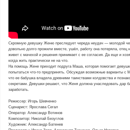
Скромную девушку Женю преследует череда неудач — молодой чел
довольно долго прожили вместе, ушёл, работу она потеряла, отец н
живет с мачехой и решения принимает с ее согласия. Да еще и хозя
когда жить практически не на что.
На помощь Жене приходит подруга Маша, которая помогает девушке
попытаться что-то предпринять. Обсуждая возможные варианты с 
что ее бабушка владела древними таинствами колдовства и познак
секретами. Девушки решают, что Женя должна унаследовать дар б
заработать.
Режиссер: Игорь Шевченко
Сценарист: Ярослава Сегал
Оператор: Александр Вотинов
Композитор: Николай Безуглов
Художник: Александр Батенев
Продюсеры: Ирина Заря, Александр Ткаченко, Ольга Неверко