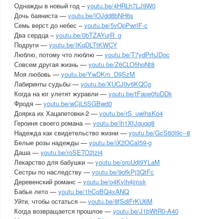
Однажды в новый год –
youtu.be/4HRLh7LJ9W0
Дочь баяниста —
youtu.be/lOJdd8bNH6s
Семь верст до небес –
youtu.be/5vOpPwrIF-c
Два сердца –
youtu.be/0bTZAYurR_g
Подруги —
youtu.be/IKqDLTtKWCY
Люблю, потому что люблю —
youtu.be/T7ydPrhJDoc
Совсем другая жизнь —
youtu.be/Z6CLO5hqNt8
Моя любовь —
youtu.be/YwDKm_D9SzM
Лабиринты судьбы —
youtu.be/XUCJ0v6KQCg
Когда на юг улетят журавли —
youtu.be/tFape0fpDDk
Фродя —
youtu.be/wCjL5SGBwd0
Доярка их Хацапетовки-2 —
youtu.be/rS_uwihsKo4
Героиня своего романа —
youtu.be/ih1XfJquqg8
Надежда как свидетельство жизни —
youtu.be/GcS60l9c--8
Белые розы надежды —
youtu.be/iX2OCaI59-g
Даша —
youtu.be/roSETO2jzi4
Лекарство для бабушки —
youtu.be/orpUdj9YLaM
Сестры по наследству —
youtu.be/9ofkPj3QtFc
Деревенский романс –
youtu.be/o4Kvih4jmsk
Бабье лето —
youtu.be/1hCoBQ4xANQ
Уйти, чтобы остаться —
youtu.be/8fSdiFrKU6M
Когда возвращается прошлое —
youtu.be/J1bWtR0-A40