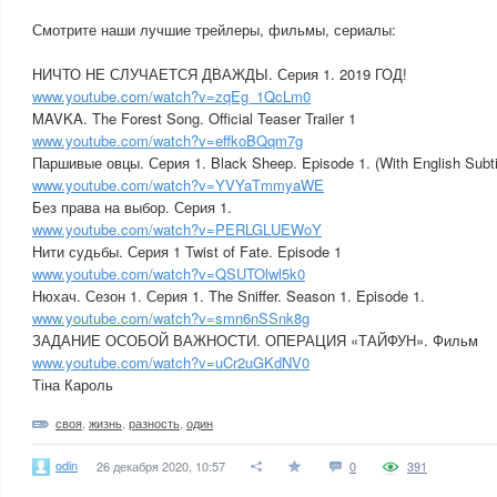
Смотрите наши лучшие трейлеры, фильмы, сериалы:
НИЧТО НЕ СЛУЧАЕТСЯ ДВАЖДЫ. Серия 1. 2019 ГОД!
www.youtube.com/watch?v=zqEg_1QcLm0
MAVKA. The Forest Song. Official Teaser Trailer 1
www.youtube.com/watch?v=effkoBQqm7g
Паршивые овцы. Серия 1. Black Sheep. Episode 1. (With English Subti
www.youtube.com/watch?v=YVYaTmmyaWE
Без права на выбор. Серия 1.
www.youtube.com/watch?v=PERLGLUEWoY
Нити судьбы. Серия 1 Twist of Fate. Episode 1
www.youtube.com/watch?v=QSUTOlwl5k0
Нюхач. Сезон 1. Серия 1. The Sniffer. Season 1. Episode 1.
www.youtube.com/watch?v=smn6nSSnk8g
ЗАДАНИЕ ОСОБОЙ ВАЖНОСТИ. ОПЕРАЦИЯ «ТАЙФУН». Фильм
www.youtube.com/watch?v=uCr2uGKdNV0
Тіна Кароль
своя
,
жизнь
,
разность
,
один
odin
26 декабря 2020, 10:57
0
391