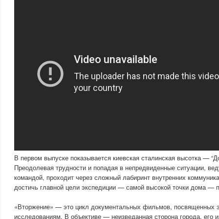
В первом выпуске показывается киевская сталинская высотка — “До
Преодолевая трудности и попадая в непредвиденные ситуации, ве
командой, проходит через сложный лабиринт внутренних коммуника
достичь главной цели экспедиции — самой высокой точки дома — п
«Вторжение» — это цикл документальных фильмов, посвященных 
исследованиям. В объективе — неизведанная сторона города, его 