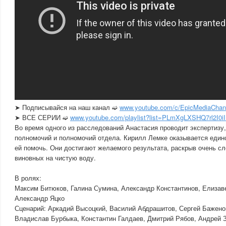
➤ Подписывайся на наш канал ➫
www.youtube.com/c/EpicMediaChann
➤ ВСЕ СЕРИИ ➫
www.youtube.com/playlist?list=PLmXgLXSHQ7rl2I
Во время одного из расследований Анастасия проводит экспертизу
полномочий и полномочий отдела. Кирилл Лемке оказывается един
ей помочь. Они достигают желаемого результата, раскрыв очень с
виновных на чистую воду.
В ролях:
Максим Битюков, Галина Сумина, Александр Константинов, Елизаве
Александр Яцко
Сценарий: Аркадий Высоцкий, Василий Абдрашитов, Сергей Бажено
Владислав Бурбыка, Константин Галдаев, Дмитрий Рябов, Андрей 