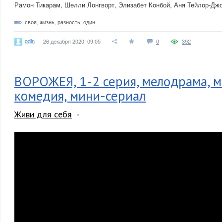
Рамон Тикарам, Шелли Лонгворт, Элизабет Конбой, Аня Тейлор-Дж
своя
,
жизнь
,
разность
,
один
odin
26 декабря 2020, 09:05
0
392
ВОРОЖЕЯ, 1-2 серия, мелодрама, 
комедия, мини-сериал
Живи для себя