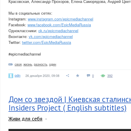
Красовская, Александр Прохоров, Елена Саморядова, Андрей Цвет
Мы в социальных сетях:
Instagram:
www.instagram.com/epicmediachannel
Facebook:
www.facebook.com/EpicMediaRussia
Одноклассники:
ok.ru/epicmediachannel
Вконтакте:
vk.com/epicmediachannel
Twitter:
twitter.com/EpicMediaRussia
#epicmediachannel
своя
,
жизнь
,
разность
,
один
odin
26 декабря 2020, 09:08
0
392
Дом со звездой | Киевская сталинс
Insiders Project ( English subtitles)
Живи для себя