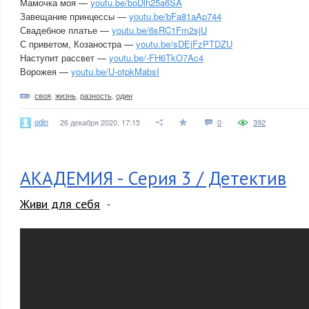
Мамочка моя —
youtu.be/boDlh25a6SA
Завещание принцессы —
youtu.be/bFa81aAp744
Свадебное платье —
youtu.be/6sRC1Fm2sjU
С приветом, Козаностра —
youtu.be/sDEjFzPTDZU
Наступит рассвет —
youtu.be/-FH6TkO7Ac4
Ворожея —
youtu.be/U-otpkMabsI
своя
,
жизнь
,
разность
,
один
odin
26 декабря 2020, 17:15
0
392
АКАДЕМИЯ - Серия 3 / Детектив
Живи для себя