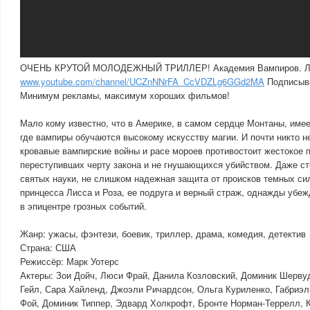
ОЧЕНЬ КРУТОЙ МОЛОДЕЖНЫЙ ТРИЛЛЕР! Академия Вампиров. Луч
www.youtube.com/channel/UCZnNNrFA_CcVDZLg6GGd2MA
Подписывай
Минимум рекламы, максимум хороших фильмов!
Мало кому известно, что в Америке, в самом сердце Монтаны, име
где вампиры обучаются высокому искусству магии. И почти никто не
кровавые вампирские войны и расе мороев противостоит жестокое п
переступивших черту закона и не гнушающихся убийством. Даже ст
святых науки, не слишком надежная защита от происков темных си
принцесса Лисса и Роза, ее подруга и верный страж, однажды убеж
в эпицентре грозных событий.
Жанр: ужасы, фэнтези, боевик, триллер, драма, комедия, детектив
Страна: США
Режиссёр: Марк Уотерс
Актеры: Зои Дойч, Люси Фрай, Данила Козловский, Доминик Шерву
Гейл, Сара Хайленд, Джоэли Ричардсон, Ольга Куриленко, Габриэл
Фой, Доминик Типпер, Эдвард Холкрофт, Бронте Норман-Террелл, 