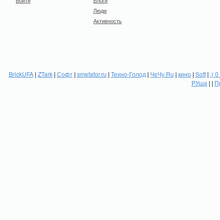
Войти
Блоги
Люди
Активность
BrickUFA
|
ZTark
|
Софт
|
smetafor.ru
|
Техно-Голод
|
ЧеЧу.Ru
|
кино
|
Soft
|
:( 0
РУша
| |
П