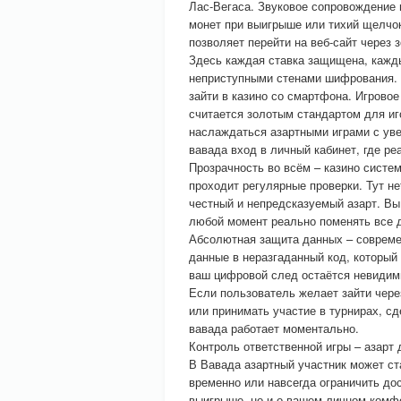
Лас-Вегаса. Звуковое сопровождение п
монет при выигрыше или тихий щелчо
позволяет перейти на веб-сайт через 
Здесь каждая ставка защищена, кажд
неприступными стенами шифрования. 
зайти в казино со смартфона. Игровое
считается золотым стандартом для и
наслаждаться азартными играми с уве
вавада вход в личный кабинет, где р
Прозрачность во всём – казино систе
проходит регулярные проверки. Тут н
честный и непредсказуемый азарт. Вы
любой момент реально поменять все 
Абсолютная защита данных – соврем
данные в неразгаданный код, который
ваш цифровой след остаётся невиди
Если пользователь желает зайти через
или принимать участие в турнирах, сд
вавада работает моментально.
Контроль ответственной игры – азарт 
В Вавада азартный участник может ст
временно или навсегда ограничить до
выигрыше, но и о вашем личном комф