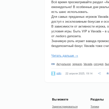
Всё время просматривайте раздел «А
еженедельно! В особенные дни реальн
есть шанс использовать.
Для самых преданных игроков Vavada 
доступ к эксклюзивным бонусам и осо
В зависимости от активности игрока, 
условия игры. Быть VIP в Vavada – в
от любого депозита.
Значимую роль играет вавада промоко
бездепозитный бонус Vavada тоже счи
Читать дальше →
Актуальное
,
зеркало
,
Vavada
,
сегодня
,
бы
odin
22 апреля 2025, 19:14
Вы можете
Разделы
Зарегистрироваться
Топики