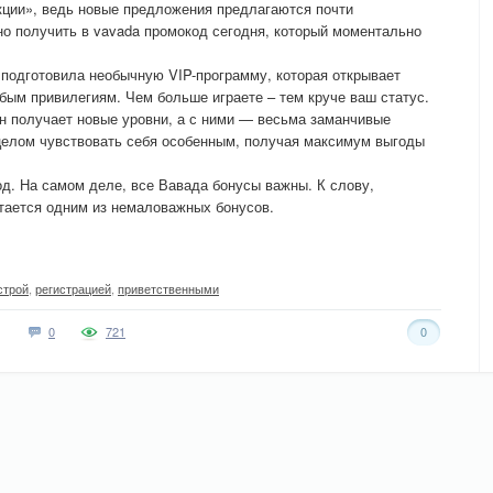
кции», ведь новые предложения предлагаются почти
о получить в vavada промокод сегодня, который моментально
подготовила необычную VIP-программу, которая открывает
бым привилегиям. Чем больше играете – тем круче ваш статус.
он получает новые уровни, а с ними — весьма заманчивые
 целом чувствовать себя особенным, получая максимум выгоды
д. На самом деле, все Вавада бонусы важны. К слову,
тается одним из немаловажных бонусов.
строй
,
регистрацией
,
приветственными
0
721
0