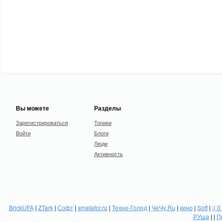
Вы можете
Разделы
Зарегистрироваться
Топики
Войти
Блоги
Люди
Активность
BrickUFA
|
ZTark
|
Софт
|
smetafor.ru
|
Техно-Голод
|
ЧеЧу.Ru
|
кино
|
Soft
|
:( 0
РУша
| |
П