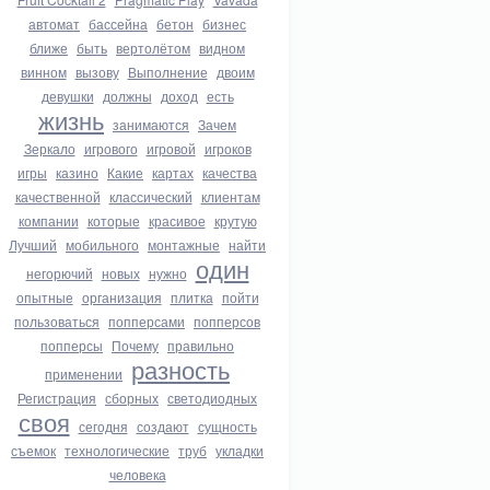
автомат
бассейна
бетон
бизнес
ближе
быть
вертолётом
видном
винном
вызову
Выполнение
двоим
девушки
должны
доход
есть
жизнь
занимаются
Зачем
Зеркало
игрового
игровой
игроков
игры
казино
Какие
картах
качества
качественной
классический
клиентам
компании
которые
красивое
крутую
Лучший
мобильного
монтажные
найти
один
негорючий
новых
нужно
опытные
организация
плитка
пойти
пользоваться
попперсами
попперсов
попперсы
Почему
правильно
разность
применении
Регистрация
сборных
светодиодных
своя
сегодня
создают
сущность
съемок
технологические
труб
укладки
человека