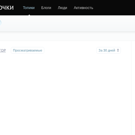
очки
Топики
Блоги
Люди
Активность
TOP
Просматриваемые
За 30 дней