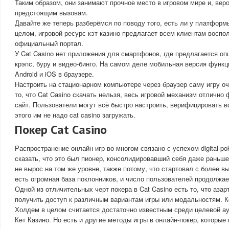
Таким образом, они занимают прочное место в игровом мире и, веро
предстоящим вызовам.
Давайте же теперь разберёмся по поводу того, есть ли у платформ
целом, игровой ресурс кэт казино предлагает всем клиентам воспо
официальный портал.
У Cat Casino нет приложения для смартфонов, где предлагается оп
крэпс, буру и видео-бинго. На самом деле мобильная версия функц
Android и iOS в браузере.
Настроить на стационарном компьютере через браузер саму игру оч
то, что Cat Casino скачать нельзя, весь игровой механизм отлично 
сайт. Пользователи могут всё быстро настроить, верифицировать в
этого им не надо cat casino загружать.
Покер Cat Casino
Распространение онлайн-игр во многом связано с успехом digital po
сказать, что это был пионер, консолидировавший себя даже раньше
не вырос на том же уровне, также потому, что стартовал с более вы
есть огромная база поклонников, и число пользователей продолжае
Одной из отличительных черт покера в Cat Casino есть то, что азар
получить доступ к различным вариантам игры или модальностям. К
Холдем в целом считается достаточно известным среди целевой ау
Кет Казино. Но есть и другие методы игры в онлайн-покер, которые 