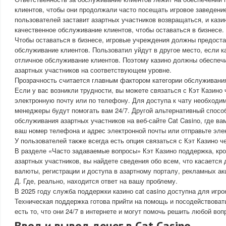
клиентов, чтобы они продолжали часто посещать игровое заведен
пользователей заставит азартных участников возвращаться, и каз
качественное обслуживание клиентов, чтобы оставаться в бизнесе.
Чтобы оставаться в бизнесе, игровые учреждения должны предоста
обслуживание клиентов. Пользоватил уйдут в другое место, если к
отличное обслуживание клиентов. Поэтому казино должны обеспеч
азартных участников на соответствующем уровне.
Прозрачность считается главным фактором категории обслуживания
Если у вас возникли трудности, вы можете связаться с Кэт Казино 
электронную почту или по телефону. Для доступа к чату необходим
менеджеры будут помогать вам 24/7. Другой альтернативный спос
обслуживания азартных участников на веб-сайте Cat Casino, где ва
ваш номер телефона и адрес электронной почты или отправьте эле
У пользователей также всегда есть опция связаться с Кэт Казино ч
В разделе «Часто задаваемые вопросы» Кэт Казино поддержка, к
азартных участников, вы найдете сведения обо всем, что касается
валюты, регистрации и доступа в азартному порталу, рекламных акц
Д. Где, реально, находится ответ на вашу проблему.
В 2025 году служба поддержки казино cat casino доступна для игрок
Техническая поддержка готова прийти на помощь и посодействова
есть то, что они 24/7 в интернете и могут помочь решить любой воп
Ввод и вывод денег в Cat Casino