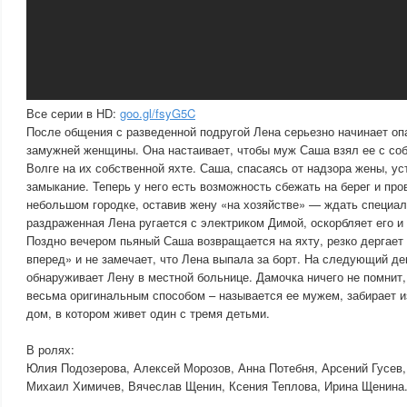
Все серии в HD:
goo.gl/fsyG5C
После общения с разведенной подругой Лена серьезно начинает опа
замужней женщины. Она настаивает, чтобы муж Саша взял ее с соб
Волге на их собственной яхте. Саша, спасаясь от надзора жены, ус
замыкание. Теперь у него есть возможность сбежать на берег и про
небольшом городке, оставив жену «на хозяйстве» — ждать специал
раздраженная Лена ругается с электриком Димой, оскорбляет его и 
Поздно вечером пьяный Саша возвращается на яхту, резко дергает
вперед» и не замечает, что Лена выпала за борт. На следующий де
обнаруживает Лену в местной больнице. Дамочка ничего не помнит,
весьма оригинальным способом – называется ее мужем, забирает и
дом, в котором живет один с тремя детьми.
В ролях:
Юлия Подозерова, Алексей Морозов, Анна Потебня, Арсений Гусев,
Михаил Химичев, Вячеслав Щенин, Ксения Теплова, Ирина Щенина