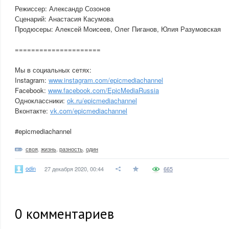
Режиссер: Александр Созонов
Сценарий: Анастасия Касумова
Продюсеры: Алексей Моисеев, Олег Пиганов, Юлия Разумовская
=====================
Мы в социальных сетях:
Instagram:
www.instagram.com/epicmediachannel
Facebook:
www.facebook.com/EpicMediaRussia
Одноклассники:
ok.ru/epicmediachannel
Вконтакте:
vk.com/epicmediachannel
#epicmediachannel
своя
,
жизнь
,
разность
,
один
odin
27 декабря 2020, 00:44
665
0
комментариев