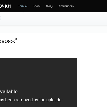
очки
Топики
Блоги
Люди
Активность
квояж"