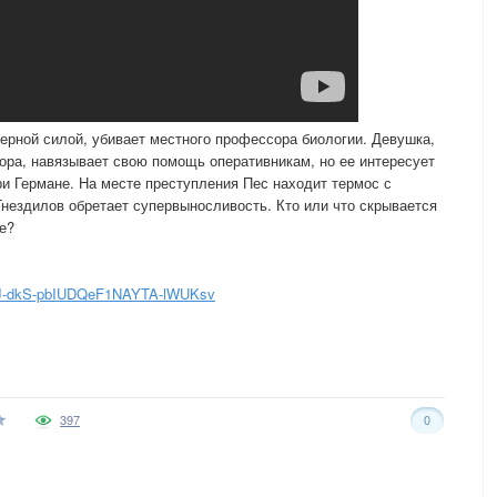
ерной силой, убивает местного профессора биологии. Девушка,
ра, навязывает свою помощь оперативникам, но ее интересует
и Германе. На месте преступления Пес находит термос с
Гнездилов обретает супервыносливость. Кто или что скрывается
е?
-gJ-dkS-pbIUDQeF1NAYTA-lWUKsv
397
0