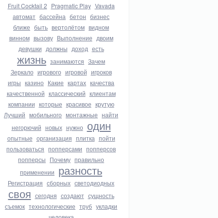
Fruit Cocktail 2
Pragmatic Play
Vavada
автомат
бассейна
бетон
бизнес
ближе
быть
вертолётом
видном
винном
вызову
Выполнение
двоим
девушки
должны
доход
есть
жизнь
занимаются
Зачем
Зеркало
игрового
игровой
игроков
игры
казино
Какие
картах
качества
качественной
классический
клиентам
компании
которые
красивое
крутую
Лучший
мобильного
монтажные
найти
один
негорючий
новых
нужно
опытные
организация
плитка
пойти
пользоваться
попперсами
попперсов
попперсы
Почему
правильно
разность
применении
Регистрация
сборных
светодиодных
своя
сегодня
создают
сущность
съемок
технологические
труб
укладки
человека