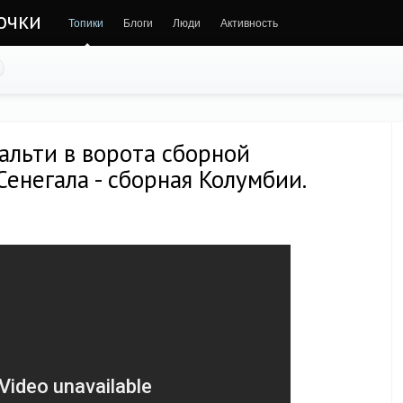
очки
Топики
Блоги
Люди
Активность
альти в ворота сборной
Сенегала - сборная Колумбии.