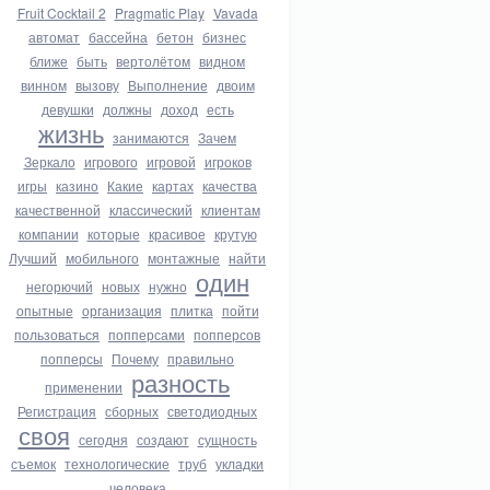
Fruit Cocktail 2
Pragmatic Play
Vavada
автомат
бассейна
бетон
бизнес
ближе
быть
вертолётом
видном
винном
вызову
Выполнение
двоим
девушки
должны
доход
есть
жизнь
занимаются
Зачем
Зеркало
игрового
игровой
игроков
игры
казино
Какие
картах
качества
качественной
классический
клиентам
компании
которые
красивое
крутую
Лучший
мобильного
монтажные
найти
один
негорючий
новых
нужно
опытные
организация
плитка
пойти
пользоваться
попперсами
попперсов
попперсы
Почему
правильно
разность
применении
Регистрация
сборных
светодиодных
своя
сегодня
создают
сущность
съемок
технологические
труб
укладки
человека