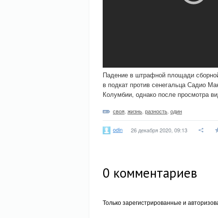
Падение в штрафной площади сборной
в подкат против сенегальца Садио Ман
Колумбии, однако после просмотра ви
своя
,
жизнь
,
разность
,
один
odin
26 декабря 2020, 09:13
0
комментариев
Только зарегистрированные и авторизов