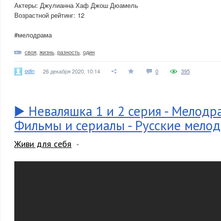
Актеры: Джулианна Хаф Джош Дюамель
Возрастной рейтинг: 12
#мелодрама
своя
,
жизнь
,
разность
,
один
odin
26 декабря 2020, 10:14
0
395
▶️ Неваляшка 1 и 2 серия - Мелодр
Фильмы и сериалы - Русские мело
Живи для себя