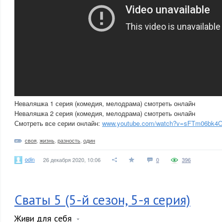
Неваляшка 1 серия (комедия, мелодрама) смотреть онлайн
Неваляшка 2 серия (комедия, мелодрама) смотреть онлайн
Смотреть все серии онлайн:
www.youtube.com/watch?v=sFTm06bk4
своя
,
жизнь
,
разность
,
один
odin
26 декабря 2020, 10:06
0
396
Сваты 5 (5-й сезон, 5-я серия)
Живи для себя