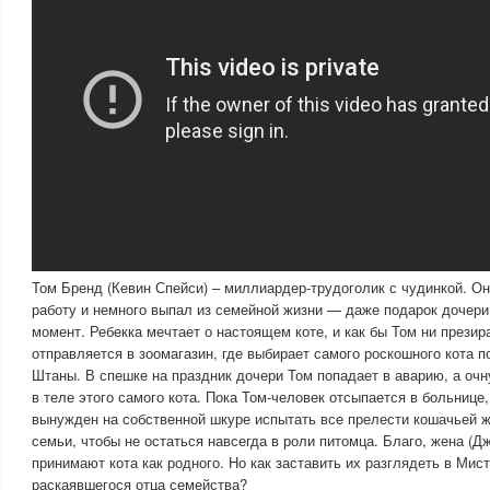
Том Бренд (Кевин Спейси) – миллиардер-трудоголик с чудинкой. Он
работу и немного выпал из семейной жизни — даже подарок дочери
момент. Ребекка мечтает о настоящем коте, и как бы Том ни презир
отправляется в зоомагазин, где выбирает самого роскошного кота 
Штаны. В спешке на праздник дочери Том попадает в аварию, а оч
в теле этого самого кота. Пока Том-человек отсыпается в больниц
вынужден на собственной шкуре испытать все прелести кошачьей ж
семьи, чтобы не остаться навсегда в роли питомца. Благо, жена (Д
принимают кота как родного. Но как заставить их разглядеть в Ми
раскаявшегося отца семейства?