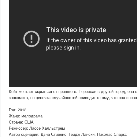
Кейт мечтает скрыться от прошлого. Переехав в другой город, она 
знакомств, но цепочка случайностей приводит к тому, что она снов
Год: 2013
Жанр: мелодрама
Страна: США
Режиссер: Лассе Халльстрём
Автор сценария: Дэна Стивенс, Гейдж Лански, Николас Спаркс