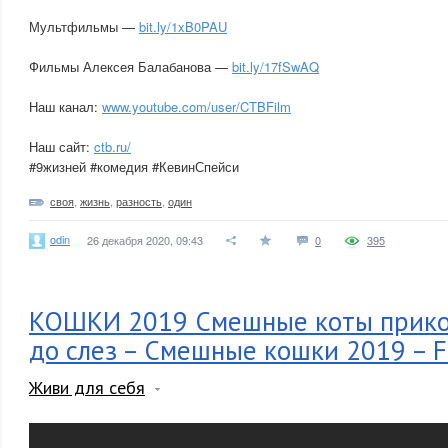
Мультфильмы —
bit.ly/1xB0PAU
Фильмы Алексея Балабанова —
bit.ly/17fSwAQ
Наш канал:
www.youtube.com/user/CTBFilm
Наш сайт:
ctb.ru/
#9жизней #комедия #КевинСпейси
своя
,
жизнь
,
разность
,
один
odin
26 декабря 2020, 09:43
0
395
КОШКИ 2019 Смешные коты прико
до слез – Смешные кошки 2019 – F
Живи для себя