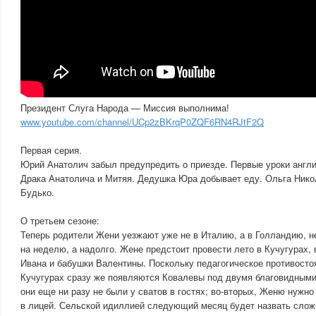
Президент Слуга Народа — Миссия выполнима!
www.youtube.com/channel/UCp2zBKrqP0ZQF6RN4RJtF2Q
Первая серия.
Юрий Анатолич забыл предупредить о приезде. Первые уроки англи
Драка Анатолича и Митяя. Дедушка Юра добывает еду. Ольга Нико
Будько.
О третьем сезоне:
Теперь родители Жени уезжают уже не в Италию, а в Голландию, не 
на неделю, а надолго. Жене предстоит провести лето в Кучугурах,
Ивана и бабушки Валентины. Поскольку педагогическое противосто
Кучугурах сразу же появляются Ковалевы под двумя благовидными
они еще ни разу не были у сватов в гостях; во-вторых, Женю нужно
в лицей. Сельской идиллией следующий месяц будет назвать сложн