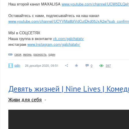
Наш второй канал MAXALISA
www.youtube.com/channel/UCW5DLQe
Оставайтесь с нами, подписывайтесь на наш канал
www.youtube.com/channel/UCYVMa8bfVdCutDkd05JxA2w?sub_confirm
МЫ в СОЦСЕТЯХ
Наша группа в вконтакте
vk.com/galchatatv
инстаграм
www.instagram.com/galchatatv/
своя
,
жизнь
,
разность
,
один
odin
26 декабря 2020, 09:51
0
397
Девять жизней | Nine Lives | Комед
Живи для себя