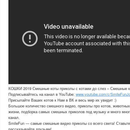
КОШКИ 2019 Смешные коты приколы с котами до слез – Смешные ко
Подписывайтесь на канал в YouTube:
www.youtube.com/c/SmileFunJ
Присылайте Ваших котов к Нам в ВК и весь мир их увидит :)
Большое количество смешного видео, приколы про котов, животных
жизни, подборка самых смешных приколов под музыку и много мног
канал.
SmileFun — самые смешные видео приколы со всего света! Ставьте
рассказывайте друзьям!