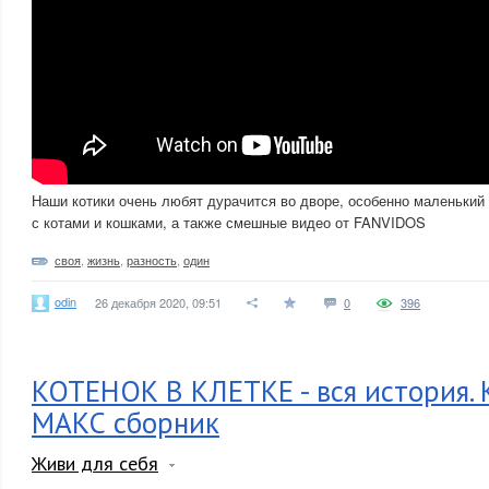
Наши котики очень любят дурачится во дворе, особенно маленький
с котами и кошками, а также смешные видео от FANVIDOS
своя
,
жизнь
,
разность
,
один
odin
26 декабря 2020, 09:51
0
396
КОТЕНОК В КЛЕТКЕ - вся история. 
МАКС сборник
Живи для себя