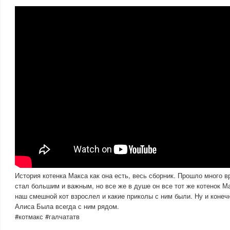
История котенка Макса как она есть, весь сборник. Прошло много 
стал большим и важным, но все же в душе он все тот же котенок М
наш смешной кот взрослел и какие приколы с ним были. Ну и конечн
Алиса Была всегда с ним рядом.
#котмакс #галчататв