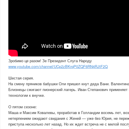
Зробимо це разом! Зе Президент Слуга Народу
www.youtube.com/channel/UCp2zBKrqP0ZQF6RN4RJtF2Q
Шестая серия.
На смену пряников бабушки Оли пришел кнут деда Вани. Валентина
Близнецы сжигают пионерский лагерь. Иван Степанович применяет
технологии к внучке.
О пятом сезоне:
Маша и Максим Ковалевы, проработав в Голландии восемь лет, во
нетерпением ожидают свидания с Женей — уже без Юрия, не пере
приступа несколько лет назад. Но их ждет встреча не с милой посл