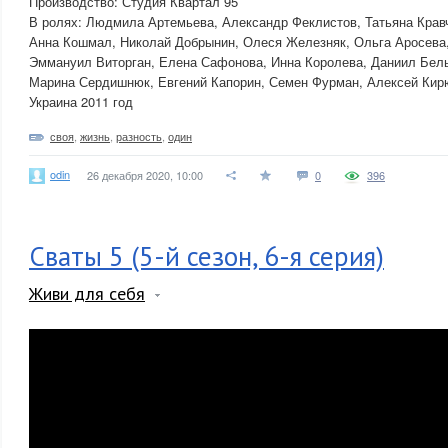
Производство: Студия Квартал 95
В ролях: Людмила Артемьева, Александр Феклистов, Татьяна Крав
Анна Кошмал, Николай Добрынин, Олеся Железняк, Ольга Аросева
Эммануил Виторган, Елена Сафонова, Инна Королева, Даниил Бел
Марина Сердишнюк, Евгений Капорин, Семен Фурман, Алексей Ки
Украина 2011 год
своя
,
жизнь
,
разность
,
один
odin
26 декабря 2020, 10:00
0
396
Сваты 5 (5-й сезон, 6-я серия)
Живи для себя