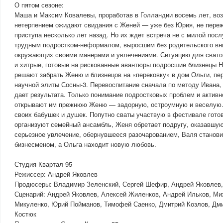
О пятом сезоне:
Маша и Максим Ковалевы, проработав в Голландии восемь лет, во
нетерпением ожидают свидания с Женей — уже без Юрия, не пере
приступа несколько лет назад. Но их ждет встреча не с милой посл
трудным подростком-неформалом, выросшим без родительского вн
окружающих своими манерами и увлечениями. Ситуацию для свато
и хитрые, готовые на рискованные авантюры подросшие близнецы Н
решают забрать Женю и близнецов на «перековку» в дом Ольги, пе
научной элиты Сосны-3. Перевоспитание сначала по методу Ивана,
дает результата. Только понимание подростковых проблем и активн
открывают им прежнюю Женю — задорную, остроумную и веселую
своих бабушек и душек. Попутно сваты участвую в фестивале готов
организуют семейный ансамбль, Женя обретает подругу, оказавшую
серьезное увлечение, обернувшееся разочарованием, Валя станов
бизнесменом, а Ольга находит новую любовь.
Студия Квартал 95
Режиссер: Андрей Яковлев
Продюсеры: Владимир Зеленский, Сергей Шефир, Андрей Яковлев
Сценарий: Андрей Яковлев, Алексей Жиленков, Андрей Ильков, М
Микуленко, Юрий Пойманов, Тимофей Саенко, Дмитрий Козлов, Дми
Костюк