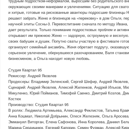
трудным подростком-неформалом, выросшим без родительского вн
окружающих своими манерами и увлечениями. Ситуацию для свато
и хитрые, готовые на рискованные авантюры подросшие близнецы Н
решают забрать Женю и близнецов на «перековку» в дом Ольги, пе
научной элиты Сосны-3. Перевоспитание сначала по методу Ивана,
дает результата. Только понимание подростковых проблем и активн
открывают им прежнюю Женю — задорную, остроумную и веселую
своих бабушек и душек. Попутно сваты участвую в фестивале готов
организуют семейный ансамбль, Женя обретает подругу, оказавшую
серьезное увлечение, обернувшееся разочарованием, Валя станов
бизнесменом, а Ольга находит новую любовь.
Студия Квартал 95
Режиссер: Андрей Яковлев
Продюсеры: Владимир Зеленский, Сергей Шефир, Андрей Яковлев
Сценарий: Андрей Яковлев, Алексей Жиленков, Андрей Ильков, М
Микуленко, Юрий Пойманов, Тимофей Саенко, Дмитрий Козлов, Дми
Костюк
Производство: Студия Квартал 95
В ролях: Людмила Артемьева, Александр Феклистов, Татьяна Крав
Анна Кошмал, Николай Добрынин, Олеся Железняк, Ольга Аросева
Эммануил Виторган, Елена Сафонова, Инна Королева, Даниил Бел
Марина Сердишнюк, Евгений Капорин, Семен Фурман, Алексей Ки