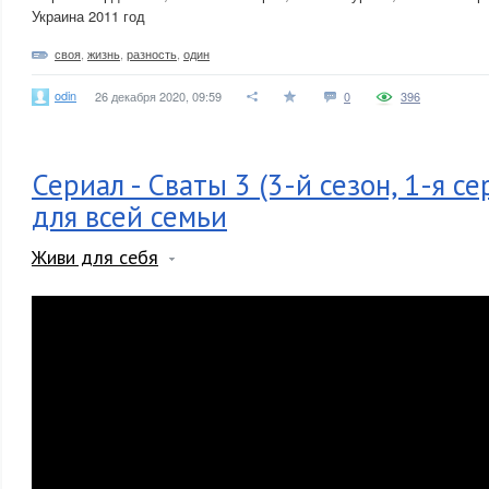
Украина 2011 год
своя
,
жизнь
,
разность
,
один
odin
26 декабря 2020, 09:59
0
396
Сериал - Сваты 3 (3-й сезон, 1-я се
для всей семьи
Живи для себя