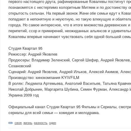
первого настоящего друга, рафинированные Ковалевы постигнут пр
познакомятся с нестерпимо колоритным Митяем и по достоинству о
открытость сельчан. На первый звонок Жени обе семьи едут к Кова
попадают в непонятную и неуютную, но такую влекущую и обаяте
города. Но самое интересное, что в итоге множества деревенских и
перипетий, ссор и примирений, неожиданных альянсов и удивитель
Ковалевы впервые начинают чувствовать себя одной большой семь
Студия Квартал 95
Режиссер: Андрей Яковлев
Продюсеры: Владимир Зеленский, Сергей Шефир, Андрей Яковлев,
Созановский
Сценарий: Андрей Яковлев, Андрей Ильков, Алексей Акимов, Алек
Производство: кинокомпания KYIVFILM
В ролях: Людмила Артемьева, Анатолий Васильев, Татьяна Кравче
Николай Добрынин, Маргарита Шубина, Семен Фурман, Александр 
Украина 2009 год
Официальный канал Студии Квартал 95 Фильмы и Сериалы, смотри
сериалы для всей семьи — комедия и мелодрама.
своя
,
жизнь
,
разность
,
один