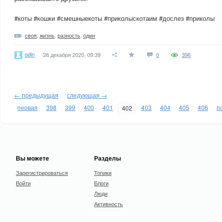
#коты #кошки #смешныекоты #приколыскотаим #дослез #приколы
своя
,
жизнь
,
разность
,
один
odin
26 декабря 2020, 09:39
0
396
← предыдущая
следующая →
первая
398
399
400
401
403
404
405
406
п
402
Вы можете
Разделы
Зарегистрироваться
Топики
Войти
Блоги
Люди
Активность