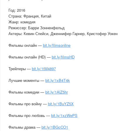
Год: 2016
Страна: Франция, Китай
Жанр: комедия
Режиссер: Барри Зонненфельд
Актеры: Кевин Спейси, Дженнифер Гарнер, Кристофер Уокен
Фильмы онлайн —
bit.ly/filmsonline
Фильмы онлайн (HD) —
bit.ly/filmsHD
Трейлеры —
bit.ly/1tM4897
Лучшие моменты —
bit.ly/1xB4T4k
Фильмы комедии —
bit.ly/1AlZ5hr
Фильмы про войну —
bit.ly/1BuYZ5X
Фильмы про любовь —
bit.ly/1xzWePS
Фильмы драма —
bit.ly/1BGcCO1