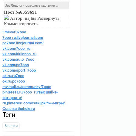
JoyReactor - смешные картинки ...
Пост №6359691
Автор: najlus Развернуть
Комментировать
t.me/s/ru7ooo
7ooo-ru.livejournal.com
pc7ooo.livejournal.com/
vk.com/7ooo_ru
vk.com/kkiinnoo_ru
vk.com/auto_7ooo
vk.com/pc7ooo
vk.com/sport_7ooo
ok.ru/ru7ooo
ok.ru/pc7ooo
my.mail.ru/community/7ooo/
pinterest.ru/7ooo_ru/высший-в-
интернете/
ru.pinterest.com/cetkijpk/пк-и-игры/
Ссылки thehole.ru
Теги
Все теги