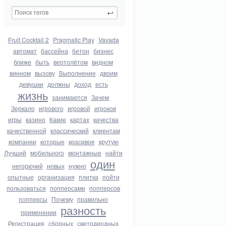
Fruit Cocktail 2
Pragmatic Play
Vavada
автомат
бассейна
бетон
бизнес
ближе
быть
вертолётом
видном
винном
вызову
Выполнение
двоим
девушки
должны
доход
есть
жизнь
занимаются
Зачем
Зеркало
игрового
игровой
игроков
игры
казино
Какие
картах
качества
качественной
классический
клиентам
компании
которые
красивое
крутую
Лучший
мобильного
монтажные
найти
один
негорючий
новых
нужно
опытные
организация
плитка
пойти
пользоваться
попперсами
попперсов
попперсы
Почему
правильно
разность
применении
Регистрация
сборных
светодиодных