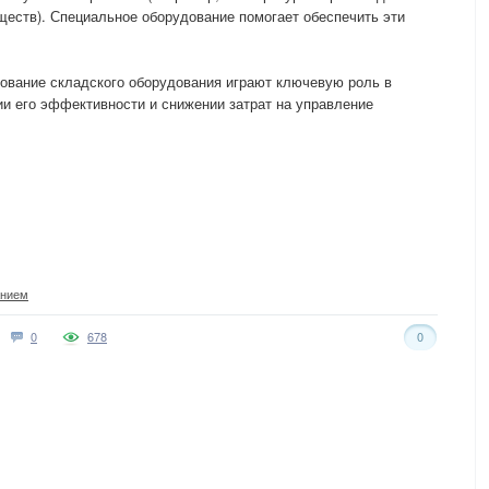
ществ). Специальное оборудование помогает обеспечить эти
зование складского оборудования играют ключевую роль в
и его эффективности и снижении затрат на управление
анием
0
678
0