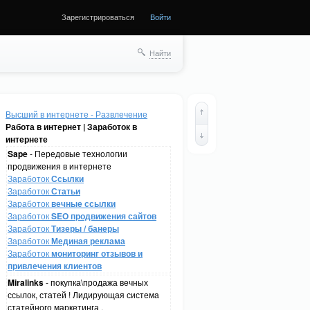
Зарегистрироваться
Войти
Найти
Высший в интернете - Развлечение
Работа в интернет | Заработок в
интернете
Sape
- Передовые технологии
продвижения в интернете
Заработок
Ссылки
Заработок
Статьи
Заработок
вечные ссылки
Заработок
SEO продвижения сайтов
Заработок
Тизеры / банеры
Заработок
Мединая реклама
Заработок
мониторинг отзывов и
привлечения клиентов
Miralinks
- покупка\продажа вечных
ссылок, статей ! Лидирующая система
статейного маркетинга .