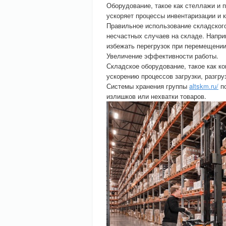
Оборудование, такое как стеллажи и п
ускоряет процессы инвентаризации и 
Правильное использование складског
несчастных случаев на складе. Напр
избежать перегрузок при перемещени
Увеличение эффективности работы.
Складское оборудование, такое как к
ускорению процессов загрузки, разгру
Системы хранения группы
altskm.ru/
по
излишков или нехватки товаров.