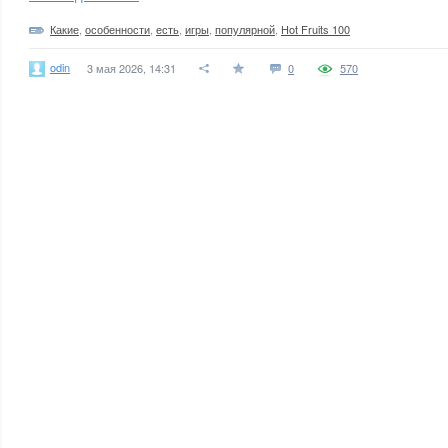
Какие
,
особенности
,
есть
,
игры
,
популярной
,
Hot Fruits 100
odin
3 мая 2026, 14:31
0
570