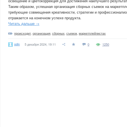
освещение и цветокоррекция для достижения наилучшего результат
Таким образом, успешная организация сборных съемок на маркетпл
требующее совмещения креативности, стратегии и профессионализм
отражается на конечном успехе продукта.
Читать дальше →
происходит
,
организация
,
сборных
,
съемок
,
маркетплейлистах
odin
5 декабря 2024, 19:11
0
1250