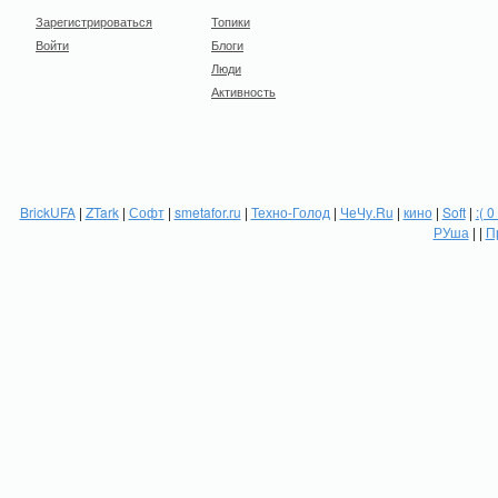
Зарегистрироваться
Топики
Войти
Блоги
Люди
Активность
BrickUFA
|
ZTark
|
Софт
|
smetafor.ru
|
Техно-Голод
|
ЧеЧу.Ru
|
кино
|
Soft
|
:( 0
РУша
| |
П