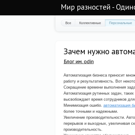
Мир разностей - Один
Все
Коллективные
Персональные
Зачем нужно автом
Блог им. odin
Автоматизация бизнеса приносит множ
работу и результативность. Вот некот
Сокращение времени выполнения зад
Автоматизация рутинных задач, таких 
высвобождает время сотрудников для 
Минимизация ошибо.
автоматизация б
более точными и надежными.
Увеличение производительности. Авто
перерывов и выходных, увеличивая с
производительность.