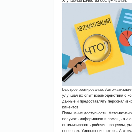
Улучшение качества обслуживания.
Быстрое реагирование: Автоматизация
улучшая их опыт взаимодействия с к
данные и предоставлять персонализи
клиентов.
Повышение доступности. Автоматизиро
получать информацию и помощь в люб
оптимизировать рабочие процессы, ум
персонал. Уменьшение потерь. Автома