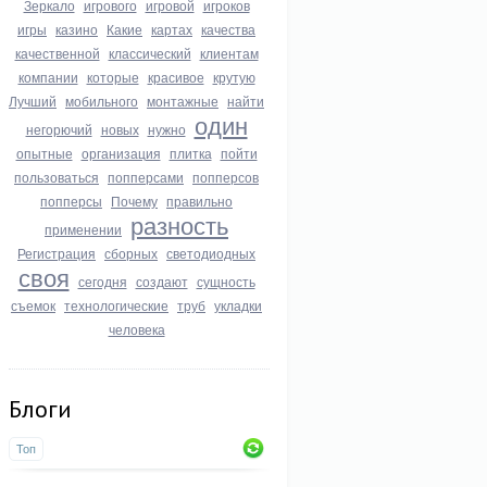
Зеркало
игрового
игровой
игроков
игры
казино
Какие
картах
качества
качественной
классический
клиентам
компании
которые
красивое
крутую
Лучший
мобильного
монтажные
найти
один
негорючий
новых
нужно
опытные
организация
плитка
пойти
пользоваться
попперсами
попперсов
попперсы
Почему
правильно
разность
применении
Регистрация
сборных
светодиодных
своя
сегодня
создают
сущность
съемок
технологические
труб
укладки
человека
Блоги
Топ