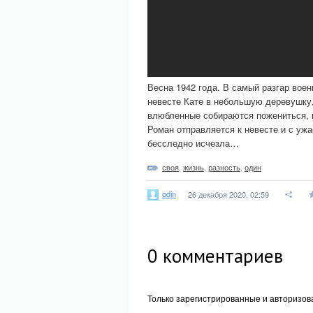
Весна 1942 года. В самый разгар вое
невесте Кате в небольшую деревушку, 
влюбленные собираются пожениться, в
Роман отправляется к невесте и с ужа
бесследно исчезла…
своя
,
жизнь
,
разность
,
один
odin
26 декабря 2020, 02:59
0
комментариев
Только зарегистрированные и авторизов