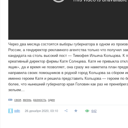
Через два месяца состоятся выборы губернатора в одном из произ
России, а гендиректор рекламного агентства только что получил за
кандидата на столь высокий пост — Тимофея Ильича Кольцова. К 
креативный директор фирмы Катя Солнцева. Катя не привыкла откл
ящик», да и время не позволяет, она сразу же наметила план пред
направила своих помощников в родной город Кольцова за сбором и
именно героем Катя и решила представить Кольцова — героем по б
более, что нынешний губернатор края Головин как раз не пренебре
зельем…
своя
,
жизнь
,
разность
,
один
odin
26 декабря 2020, 03:10
642