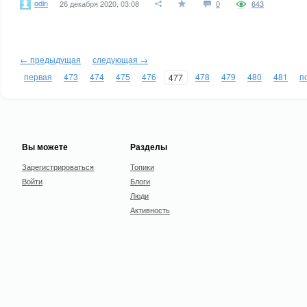
odin
26 декабря 2020, 03:08
0
643
← предыдущая
следующая →
первая
473
474
475
476
478
479
480
481
п
477
Вы можете
Разделы
Зарегистрироваться
Топики
Войти
Блоги
Люди
Активность