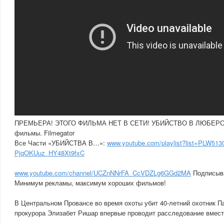
ПРЕМЬЕРА! ЭТОГО ФИЛЬМА НЕТ В СЕТИ! УБИЙСТВО В ЛЮБЕРОНЕ
фильмы. Filmegator
Все Части «УБИЙСТВА В…»:
www.youtube.com/playlist?list=PLW51
PjqOKUuz_HY48Xt9fxC
www.youtube.com/channel/UCZnNNrFA_CcVDZLg6GGd2MA
Подписывай
Минимум рекламы, максимум хороших фильмов!
В Центральном Провансе во время охоты убит 40-летний охотник П
прокурора Элизабет Ришар впервые проводит расследование вмес