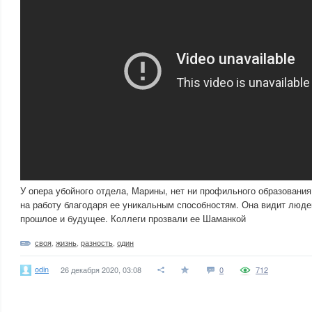
У опера убойного отдела, Марины, нет ни профильного образования
на работу благодаря ее уникальным способностям. Она видит людей
прошлое и будущее. Коллеги прозвали ее Шаманкой
своя
,
жизнь
,
разность
,
один
odin
26 декабря 2020, 03:08
0
712