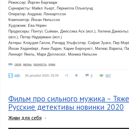
Режиссер: Йорген Бергмарк
Сценаристы: Майкл Хьерт, Пернилла Ольелунд
Оператор: Андреас Леннартссон
Композитор: Йохан Нильссон
Художник: Ева Норен
Продюсеры: Понтус Сьёман, Джессика Аск (иcп.), Хелена Даниэльсс
(иcп.), Петер Надерманн (иcп.)
Актеры: Клаудия Галли, Ричард Ульфсотер, София Зуаги, Пер Мор
Йохан Хеденберг, Анки Лиден, Карин Бергкуист, Матиас Варела, П
Леннарт Якель, Мари Деллеског, Моника Нильсен
своя
,
жизнь
,
разность
,
один
odin
26 декабря 2020, 03:09
0
607
Фильм про сильного мужика – Тяже
Русские детективы новинки 2020
Живи для себя