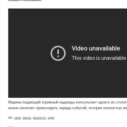
Марина подающий огромный надежды консультант одного из столи
жизни начитает происходить череда событий, которая полностью ме
своя
,
жизнь
,
разность
,
один