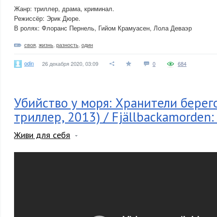
Жанр: триллер, драма, криминал.
Режиссёр: Эрик Дюре.
В ролях: Флоранс Пернель, Гийом Крамуасен, Лола Деваэр
своя
,
жизнь
,
разность
,
один
odin
26 декабря 2020, 03:09
0
684
Убийство у моря: Хранители берего
триллер, 2013) / Fjällbackamorden:
Живи для себя