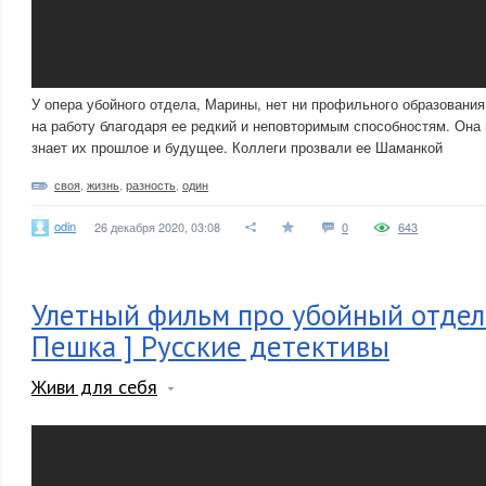
У опера убойного отдела, Марины, нет ни профильного образования
на работу благодаря ее редкий и неповторимым способностям. Она
знает их прошлое и будущее. Коллеги прозвали ее Шаманкой
своя
,
жизнь
,
разность
,
один
odin
26 декабря 2020, 03:08
0
643
Улетный фильм про убойный отдел
Пешка ] Русские детективы
Живи для себя