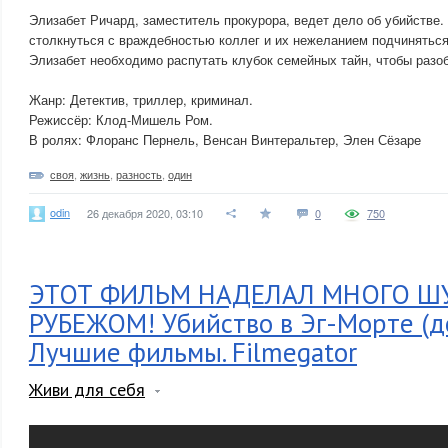
Элизабет Ричард, заместитель прокурора, ведет дело об убийстве
столкнуться с враждебностью коллег и их нежеланием подчинятьс
Элизабет необходимо распутать клубок семейных тайн, чтобы разоб
Жанр: Детектив, триллер, криминал.
Режиссёр: Клод-Мишель Ром.
В ролях: Флоранс Пернель, Венсан Винтеральтер, Элен Сёзаре
своя
,
жизнь
,
разность
,
один
odin
26 декабря 2020, 03:10
0
750
ЭТОТ ФИЛЬМ НАДЕЛАЛ МНОГО Ш
РУБЕЖОМ! Убийство в Эг-Морте (д
Лучшие фильмы. Filmegator
Живи для себя