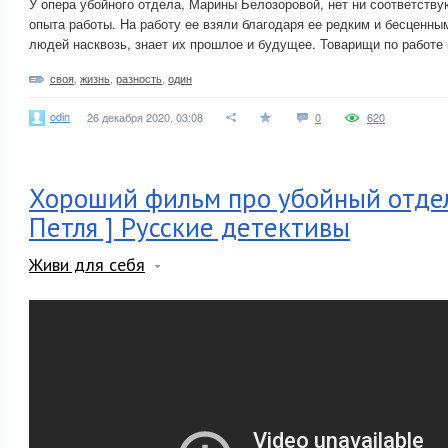
У опера убойного отдела, Марины Белозоровой, нет ни соответству
опыта работы. На работу ее взяли благодаря ее редким и бесценны
людей насквозь, знает их прошлое и будущее. Товарищи по работе
своя
,
жизнь
,
разность
,
один
odin
26 декабря 2020, 03:08
0
620
Хороший фильм про убойный отде
Петля ] Русские детективы
Живи для себя