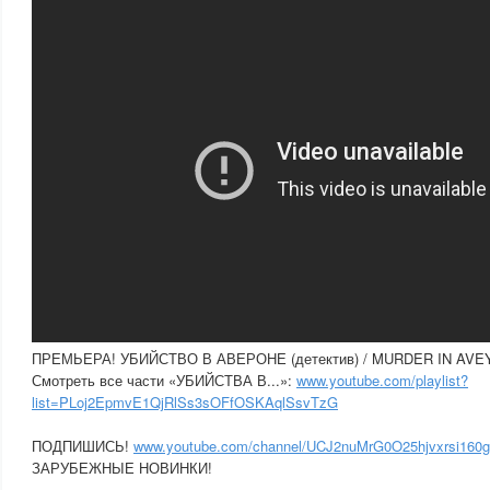
ПРЕМЬЕРА! УБИЙСТВО В АВЕРОНЕ (детектив) / MURDER IN AV
Смотреть все части «УБИЙСТВА В...»:
www.youtube.com/playlist?
list=PLoj2EpmvE1QjRlSs3sOFfOSKAqlSsvTzG
ПОДПИШИСЬ!
www.youtube.com/channel/UCJ2nuMrG0O25hjvxrsi160g
ЗАРУБЕЖНЫЕ НОВИНКИ!