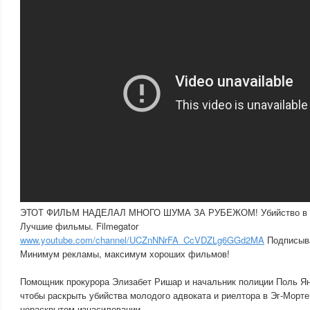
ЭТОТ ФИЛЬМ НАДЕЛАЛ МНОГО ШУМА ЗА РУБЕЖОМ! Убийство в Эг-
Лучшие фильмы. Filmegator
www.youtube.com/channel/UCZnNNrFA_CcVDZLg6GGd2MA
Подписывай
Минимум рекламы, максимум хороших фильмов!
Помощник прокурора Элизабет Ришар и начальник полиции Поль Ян
чтобы раскрыть убийства молодого адвоката и риелтора в Эг-Морте
нераскрытом изнасиловании.