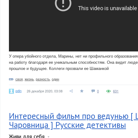
У опера убойного отдела, Марины, нет ни профильного образования
на работу благодаря ее уникальным способностям. Она видит людей
прошлое и будущее. Коллеги прозвали ее Шаманкой
своя
,
жизнь
,
разность
,
один
odin
26 декабря 2020, 03:08
0
631
Интересный фильм про ведунью [
Чаровница ] Русские детективы
Живи для себя